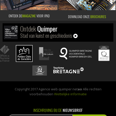
ONTDEK DE
IMAGAZINE
VOOR IPAD
DOWNLOAD ONZE
BROCHURES
Ontdek
Quimper
Stad van kunst en geschiedenis
Copyright 2017 Agence web quimper net
ao
Alle rechten
voorbehouden
Wettelijke informatie
INSCHRIJVING BIJ DE
NIEUWSBRIEF