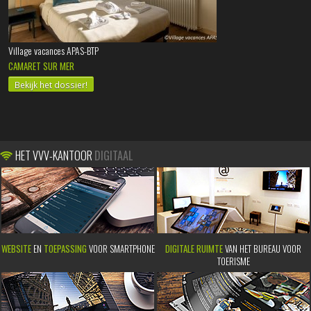
Village vacances APAS-BTP
CAMARET SUR MER
Bekijk het dossier!
HET VVV-KANTOOR
DIGITAAL
WEBSITE
EN
TOEPASSING
VOOR SMARTPHONE
DIGITALE RUIMTE
VAN HET BUREAU VOOR
TOERISME