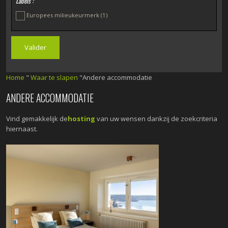
Labels :
Europees milieukeurmerk
(1)
Home
"
Waar te slapen
"Andere accommodatie
ANDERE ACCOMMODATIE
Vind gemakkelijk de
hosting
van uw wensen dankzij de zoekcriteria
hiernaast.