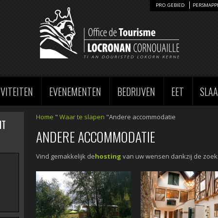
PRO GEBIED
PERSMAPP
IVITEITEN
EVENEMENTEN
BEDRIJVEN
EET
SLA
Home
"
Waar te slapen
"Andere accommodatie
HT
ANDERE ACCOMMODATIE
Vind gemakkelijk de
hosting
van uw wensen dankzij de zoekcr