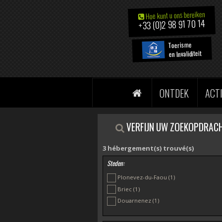
Hoe kunt u ons bereiken
+33 (0)2 98 91 70 14
Toerisme
en Invaliditeit
ONTDEK
ACT
VERFIJN UW ZOEKOPDRAC
3
hébergement(s) trouvé(s)
Steden:
Plonevez-du-Faou
(1)
Briec
(1)
Douarnenez
(1)