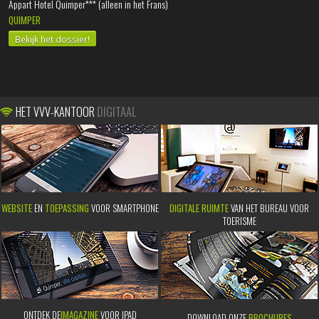
Appart Hotel Quimper*** (alleen in het Frans)
QUIMPER
Bekijk het dossier!
HET VVV-KANTOOR
DIGITAAL
WEBSITE
EN
TOEPASSING
VOOR SMARTPHONE
DIGITALE RUIMTE
VAN HET BUREAU VOOR
TOERISME
ONTDEK DE
IMAGAZINE
VOOR IPAD
DOWNLOAD ONZE
BROCHURES