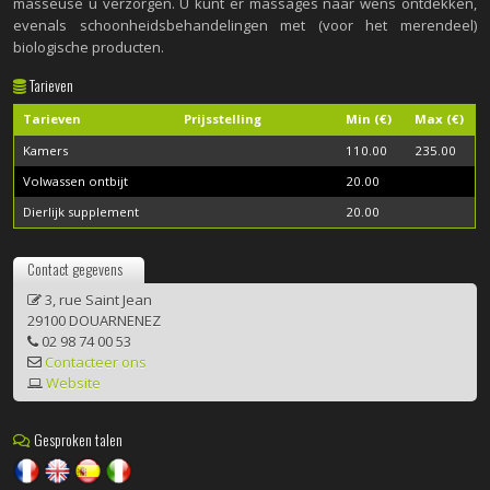
masseuse u verzorgen. U kunt er massages naar wens ontdekken,
evenals schoonheidsbehandelingen met (voor het merendeel)
biologische producten.
Tarieven
Tarieven
Prijsstelling
Min (€)
Max (€)
Kamers
110.00
235.00
Volwassen ontbijt
20.00
Dierlijk supplement
20.00
Contact gegevens
3, rue Saint Jean
29100 DOUARNENEZ
02 98 74 00 53
Contacteer ons
Website
Gesproken talen