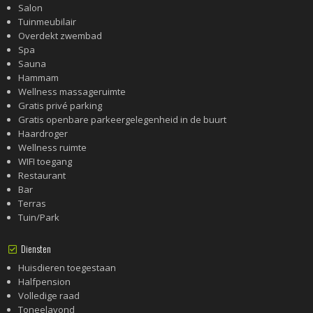
Salon
Tuinmeubilair
Overdekt zwembad
Spa
Sauna
Hammam
Wellness massageruimte
Gratis privé parking
Gratis openbare parkeergelegenheid in de buurt
Haardroger
Wellness ruimte
WIFI toegang
Restaurant
Bar
Terras
Tuin/Park
Diensten
Huisdieren toegestaan
Halfpension
Volledige raad
Toneelavond