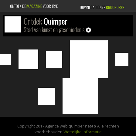
ONTDEK DE
IMAGAZINE
VOOR IPAD
DOWNLOAD ONZE
BROCHURES
Ontdek
Quimper
Stad van kunst en geschiedenis
Copyright 2017 Agence web quimper net
ao
Alle rechten
voorbehouden
Wettelijke informatie