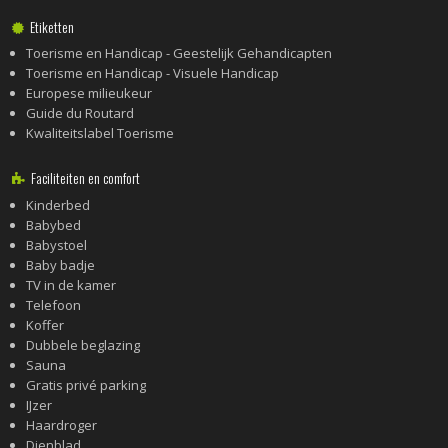
Etiketten
Toerisme en Handicap - Geestelijk Gehandicapten
Toerisme en Handicap - Visuele Handicap
Europese milieukeur
Guide du Routard
Kwaliteitslabel Toerisme
Faciliteiten en comfort
Kinderbed
Babybed
Babystoel
Baby badje
TV in de kamer
Telefoon
Koffer
Dubbele beglazing
Sauna
Gratis privé parking
IJzer
Haardroger
Dienblad