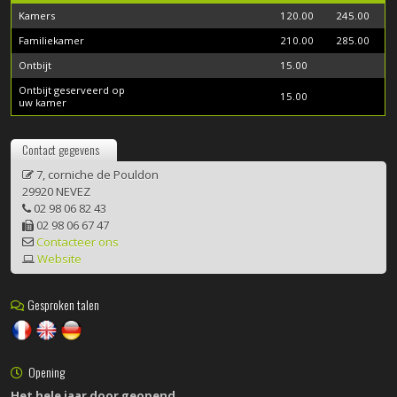
Kamers
120.00
245.00
Familiekamer
210.00
285.00
Ontbijt
15.00
Ontbijt geserveerd op
15.00
uw kamer
Contact gegevens
7, corniche de Pouldon
29920 NEVEZ
02 98 06 82 43
02 98 06 67 47
Contacteer ons
Website
Gesproken talen
Opening
Het hele jaar door geopend