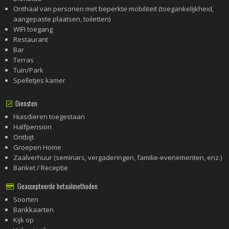
Onthaal van personen met beperkte mobiliteit (toegankelijkheid,
aangepaste plaatsen, toiletten)
WIFI toegang
Restaurant
Bar
Terras
Tuin/Park
Spelletjes kamer
Diensten
Huisdieren toegestaan
Halfpension
Ontbijt
Groepen Home
Zaalverhuur (seminars, vergaderingen, familie-evenementen, enz.)
Banket / Receptie
Geaccepteerde betaalmethoden
Soorten
Bankkaarten
Kijk op