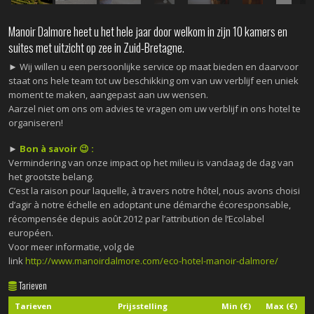
Manoir Dalmore heet u het hele jaar door welkom in zijn 10 kamers en
suites met uitzicht op zee in Zuid-Bretagne.
► Wij willen u een persoonlijke service op maat bieden en daarvoor
staat ons hele team tot uw beschikking om van uw verblijf een uniek
moment te maken, aangepast aan uw wensen.
Aarzel niet om ons om advies te vragen om uw verblijf in ons hotel te
organiseren!
►
Bon à savoir 😉 :
Vermindering van onze impact op het milieu is vandaag de dag van
het grootste belang.
C’est la raison pour laquelle, à travers notre hôtel, nous avons choisi
d’agir à notre échelle en adoptant une démarche écoresponsable,
récompensée depuis août 2012 par l’attribution de l’Ecolabel
européen.
Voor meer informatie, volg de
link
http://www.manoirdalmore.com/eco-hotel-manoir-dalmore/
Tarieven
Tarieven
Prijsstelling
Min (€)
Max (€)