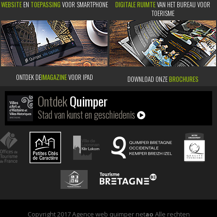
WEBSITE
EN
TOEPASSING
VOOR SMARTPHONE
DIGITALE RUIMTE
VAN HET BUREAU VOOR
TOERISME
ONTDEK DE
IMAGAZINE
VOOR IPAD
DOWNLOAD ONZE
BROCHURES
Ontdek
Quimper
Stad van kunst en geschiedenis
Copyright 2017 Agence web quimper net
ao
Alle rechten