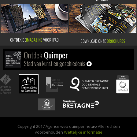
ONTDEK DE
IMAGAZINE
VOOR IPAD
DOWNLOAD ONZE
BROCHURES
Ontdek
Quimper
Stad van kunst en geschiedenis
Copyright 2017 Agence web quimper net
ao
Alle rechten
voorbehouden
Wettelijke informatie