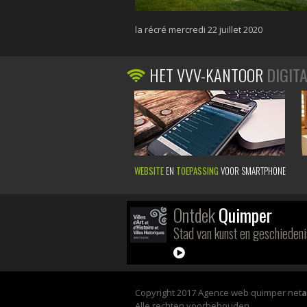
la récré mercredi 22 juillet 2020
HET VVV-KANTOOR
DIGIT
WEBSITE
EN
TOEPASSING
VOOR SMARTPHONE
Ontdek
Quimper
Stad van kunst en geschiedeni
Copyright 2017 Agence web quimper net
Alle rechten voorbehouden