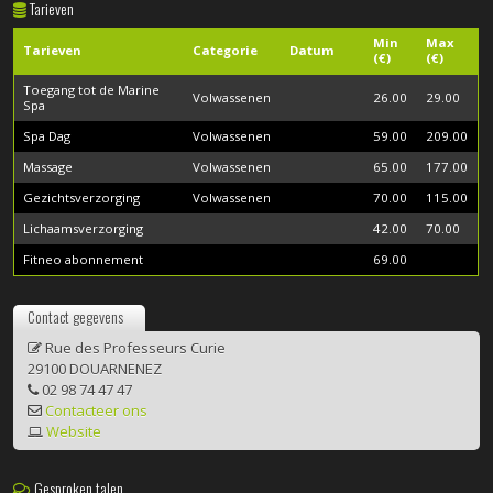
Tarieven
Min
Max
Tarieven
Categorie
Datum
(€)
(€)
Toegang tot de Marine
Volwassenen
26.00
29.00
Spa
Spa Dag
Volwassenen
59.00
209.00
Massage
Volwassenen
65.00
177.00
Gezichtsverzorging
Volwassenen
70.00
115.00
Lichaamsverzorging
42.00
70.00
Fitneo abonnement
69.00
Contact gegevens
Rue des Professeurs Curie
29100 DOUARNENEZ
02 98 74 47 47
Contacteer ons
Website
Gesproken talen