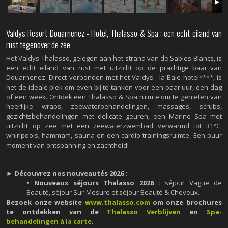
Valdys Resort Douarnenez - Hotel, Thalasso & Spa : een echt eiland van
rust tegenover de zee
Het Valdys Thalasso, gelegen aan het strand van de Sables Blancs, is
een echt eiland van rust met uitzicht op de prachtige baai van
Douarnenez. Direct verbonden met het Valdys - la Baie hotel****, is
het de ideale plek om even bij te tanken voor een paar uur, een dag
of een week. Ontdek een Thalasso & Spa ruimte om te genieten van
heerlijke wraps, zeewaterbehandelingen, massages, scrubs,
gezichtsbehandelingen met delicate geuren, een Marine Spa met
uitzicht op zee met een zeewaterzwembad verwarmd tot 31°C,
whirlpools, hammam, sauna en een cardio-trainingsruimte. Een puur
moment van ontspanning en zachtheid!
► Découvrez nos nouveautés 2026 :
• Nouveaux séjours Thalasso 2026 :
séjour Vague de
Beauté, séjour Sur-Mesure et séjour Beauté & Cheveux.
Bezoek onze website
www.thalasso.com
om onze brochures
te ontdekken van de
Thalasso Verblijven
en
Spa-
behandelingen à la carte
.