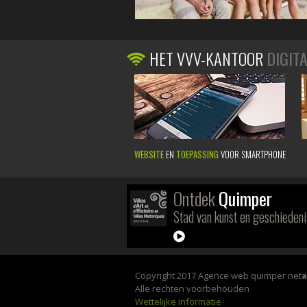
HET VVV-KANTOOR
DIGIT
WEBSITE
EN
TOEPASSING
VOOR SMARTPHONE
Ontdek
Quimper
Stad van kunst en geschiedeni
Copyright 2017 Agence web quimper net
Alle rechten voorbehouden
Wettelijke informatie