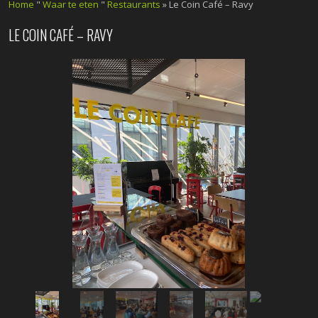
Home
"
Waar te eten
"
Restaurants
» Le Coin Café – Ravy
LE COIN CAFÉ – RAVY