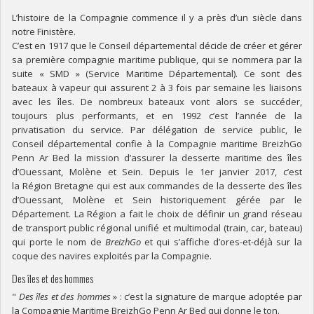
L’histoire de la Compagnie commence il y a près d’un siècle dans
notre Finistère.
C’est en 1917 que le Conseil départemental décide de créer et gérer
sa première compagnie maritime publique, qui se nommera par la
suite « SMD » (Service Maritime Départemental). Ce sont des
bateaux à vapeur qui assurent 2 à 3 fois par semaine les liaisons
avec les îles. De nombreux bateaux vont alors se succéder,
toujours plus performants, et en 1992 c’est l’année de la
privatisation du service. Par délégation de service public, le
Conseil départemental confie à la Compagnie maritime BreizhGo
Penn Ar Bed la mission d’assurer la desserte maritime des îles
d’Ouessant, Molène et Sein. Depuis le 1er janvier 2017, c’est
la Région Bretagne qui est aux commandes de la desserte des îles
d’Ouessant, Molène et Sein historiquement gérée par le
Département. La Région a fait le choix de définir un grand réseau
de transport public régional unifié et multimodal (train, car, bateau)
qui porte le nom de
BreizhGo
et qui s’affiche d’ores-et-déjà sur la
coque des navires exploités par la Compagnie.
Des îles et des hommes
"
Des îles et des hommes
» : c’est la signature de marque adoptée par
la Compagnie Maritime BreizhGo Penn Ar Bed qui donne le ton.