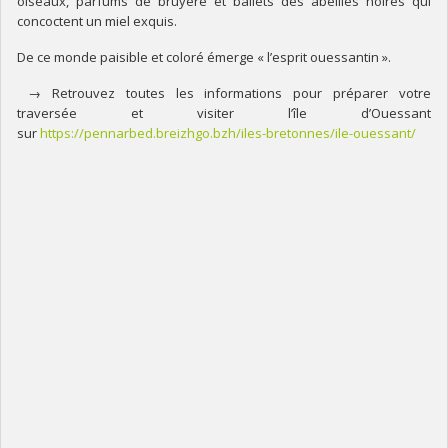
oiseaux, parfums de bruyère et ballets des abeilles noires qui
concoctent un miel exquis.
De ce monde paisible et coloré émerge « l’esprit ouessantin ».
→ Retrouvez toutes les informations pour préparer votre
traversée et visiter l’île d’Ouessant
sur
https://pennarbed.breizhgo.bzh/iles-bretonnes/ile-ouessant/