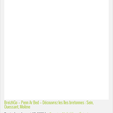
BreizhGo – Penn Ar Bed – Découvrez les îles bretonnes : Sein,
Ouessant, Molène