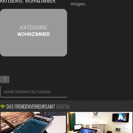
KATEGORIE: WOHNZIMMER
Widgets.
KATEGORIE
WOHNZIMMER
KEINE'VERANSTALTUNGEN
DAS FREMDENVERKEHRSAMT
DIGITAL