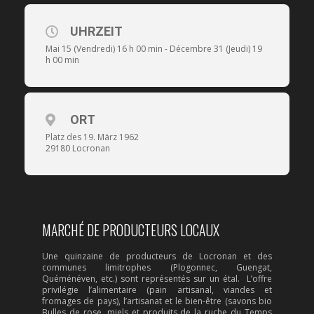
UHRZEIT
Mai 15 (Vendredi) 16 h 00 min - Décembre 31 (Jeudi) 19
h 00 min
ORT
Platz des 19. März 1962
29180 Locronan
MARCHÉ DE PRODUCTEURS LOCAUX
Une quinzaine de producteurs de Locronan et des
communes limitrophes (Plogonnec, Guengat,
Quéménéven, etc.) sont représentés sur un étal. L’offre
privilégie l’alimentaire (pain artisanal, viandes et
fromages de pays), l’artisanat et le bien-être (savons bio
Bulles de rose, miels et produits de la ruche du Temps