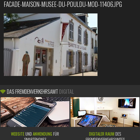
FACADE-MAISON-MUSEE-DU-POULDU-MOD-11406.JPG
DAS FREMDENVERKEHRSAMT
DIGITAL
WEBSITE
UND
ANWENDUNG
FÜR
DIGITALER RAUM
DES
SMARTPHONES
FREMDENVERKEHRSAMTES