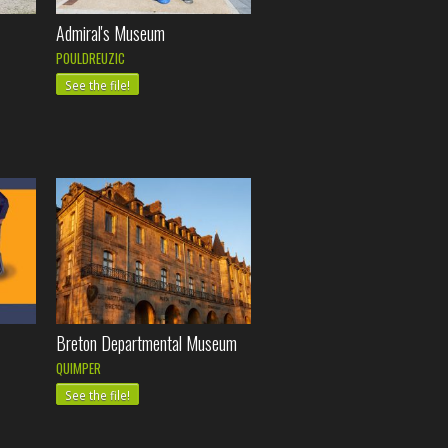
Admiral's Museum
POULDREUZIC
See the file!
Breton Departmental Museum
QUIMPER
See the file!