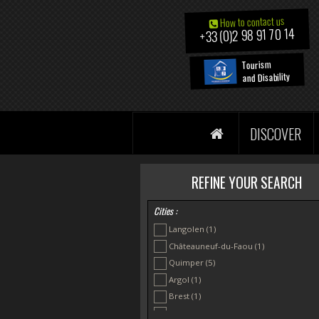
How to contact us
+33 (0)2 98 91 70 14
Tourism
and Disability
DISCOVER
REFINE YOUR SEARCH
Cities :
Langolen
(1)
Châteauneuf-du-Faou
(1)
Quimper
(5)
Argol
(1)
Brest
(1)
Camaret sur Mer
(1)