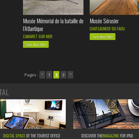
Musée Mémorial de la bataille de
Musée Sérusier
l’Atlantique
CHATEAUNEUF DU FAOU
CAMARET SUR MER
See the file!
See the file!
Pages :
"
1
2
3
"
TAL
DIGITAL SPACE
OF THE TOURIST OFFICE
DISCOVER THE
IMAGAZINE
FOR IPAD