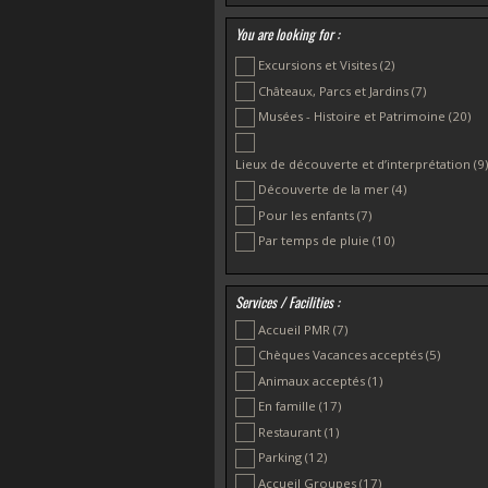
Clohars Carnoët
(2)
You are looking for :
Concarneau
(1)
Excursions et Visites
(2)
Crozon
(1)
Châteaux, Parcs et Jardins
(7)
Douarnenez
(1)
Musées - Histoire et Patrimoine
(20)
Gouesnac’h
(1)
Guiscriff
(1)
Lieux de découverte et d’interprétation
(9)
Landerneau
(1)
Découverte de la mer
(4)
Landévennec
(1)
Pour les enfants
(7)
Le Faouët
(1)
Par temps de pluie
(10)
Loctudy
(2)
Plougonvelin
(1)
Plouhinec
(1)
Services / Facilities :
Pouldreuzic
(1)
Accueil PMR
(7)
Chèques Vacances acceptés
(5)
Animaux acceptés
(1)
En famille
(17)
Restaurant
(1)
Parking
(12)
Accueil Groupes
(17)