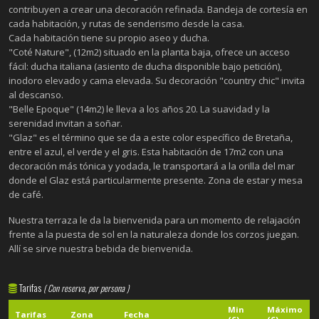
contribuyen a crear una decoración refinada. Bandeja de cortesía en
cada habitación, y rutas de senderismo desde la casa.
Cada habitación tiene su propio aseo y ducha.
"Coté Nature", (12m2) situado en la planta baja, ofrece un acceso
fácil: ducha italiana (asiento de ducha disponible bajo petición),
inodoro elevado y cama elevada. Su decoración "country chic" invita
al descanso.
"Belle Epoque" (14m2) le lleva a los años 20. La suavidad y la
serenidad invitan a soñar.
"Glaz" es el término que se da a este color específico de Bretaña,
entre el azul, el verde y el gris. Esta habitación de 17m2 con una
decoración más tónica y yodada, le transportará a la orilla del mar
donde el Glaz está particularmente presente. Zona de estar y mesa
de café.
Nuestra terraza le da la bienvenida para un momento de relajación
frente a la puesta de sol en la naturaleza donde los corzos juegan.
Allí se sirve nuestra bebida de bienvenida.
Tarifas
( Con reserva, por persona )
Min
Máximo
Tarifas
Zona
Fecha