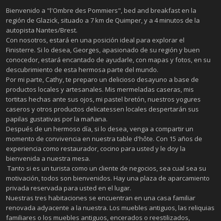
Bienvenido a "l'Ombre des Pommiers", bed and breakfast en la
región de Glazick, situado a 7 km de Quimper, y a 4 minutos de la
autopista Nantes/Brest.
Con nosotros, estará en una posición ideal para explorar el
Finisterre. Si lo desea, Georges, apasionado de su región y buen
conocedor, estará encantado de ayudarle, con mapas y fotos, en su
descubrimiento de esta hermosa parte del mundo.
Por mi parte, Cathy, te preparo un delicioso desayuno a base de
productos locales y artesanales. Mis mermeladas caseras, mis
tortitas hechas ante sus ojos, mi pastel bretón, nuestros yogures
caseros y otros productos delicatessen locales despertarán sus
papilas gustativas por la mañana.
Después de un hermoso día, si lo desea, venga a compartir un
momento de convivencia en nuestra table d'hôte. Con 15 años de
experiencia como restaurador, cocino para usted y le doy la
bienvenida a nuestra mesa.
Tanto si es un turista como un cliente de negocios, sea cual sea su
motivación, todos son bienvenidos. Hay una plaza de aparcamiento
privada reservada para usted en el lugar.
Nuestras tres habitaciones se encuentran en una casa familiar
renovada adyacente a la nuestra. Los muebles antiguos, las reliquias
familiares o los muebles antiguos, encerados o reestilizados,