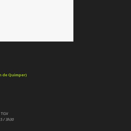
km de Quimper)
e TGV
15 / 3h30