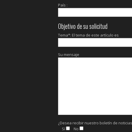
País :
Objetivo de su solicitud
Tema*: El tema de este artículo es
Su mensaje
¿Desea recibir nuestro boletín de noticia
Sí
No