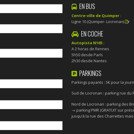
EN BUS
Centre-ville de Quimper :
Ligne 10 (Quimper- Locronan)
r
EN COCHE
Autopista N165 :
A 2 horas de Rennes
5h50 desde París
2h30 desde Nantes
PARKINGS
Parkings payants : 5€ pour la jour
Sud de Locronan : parking rue du 
Nord de Locronan : parking des B
→ parking PMR (GRATUIT sur prése
jusqu’à la rue des Charrettes mais