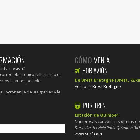
ORMACIÓN
CÓMO
VEN A
 información?
POR AVIÓN
correo electrónico rellenando el
De Brest Bretagne (Brest, 72 
emos lo antes posible.
Aéroport Brest Bretagne
e Locronan le da las gracias y le
POR TREN
Estación de Quimper:
Numerosas conexiones diarias d
Duración del viaje París-Quimper: 3h
www.sncf.com