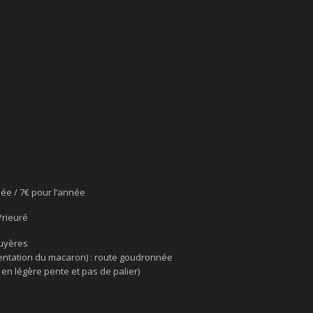
née / 7€ pour l’année
Prieuré
ruyères
ntation du macaron) : route goudronnée
 en légère pente et pas de palier)