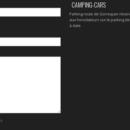
CAMPING-CARS
Parking route de Gorrequer réserv
aux horodateurs sur le parking des
à date
s?