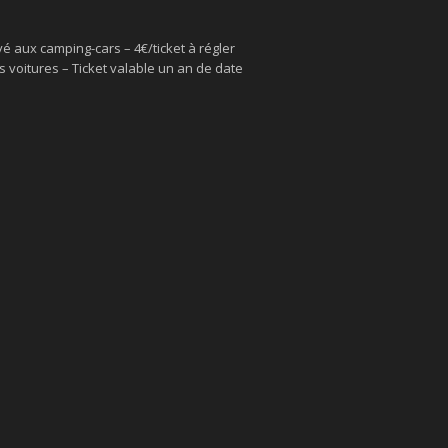
é aux camping-cars – 4€/ticket à régler
 voitures – Ticket valable un an de date