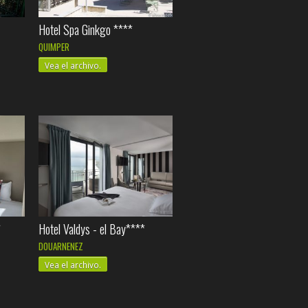
Hotel Spa Ginkgo ****
QUIMPER
Vea el archivo.
*
Hotel Valdys - el Bay****
DOUARNENEZ
Vea el archivo.