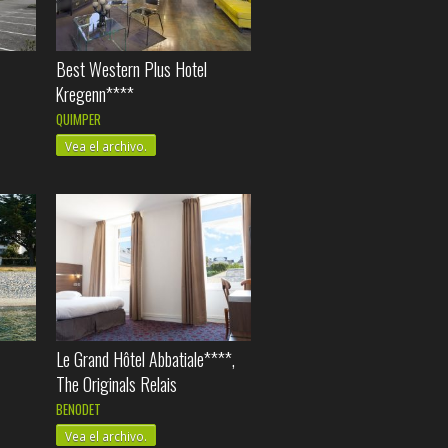
Best Western Plus Hotel
Kregenn****
QUIMPER
Vea el archivo.
Le Grand Hôtel Abbatiale****,
The Originals Relais
BENODET
Vea el archivo.