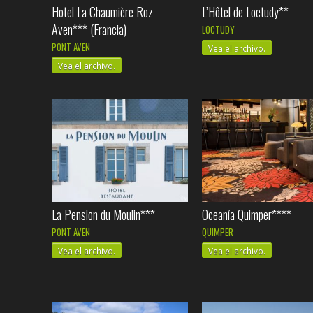
Hotel La Chaumière Roz
L’Hôtel de Loctudy**
Aven*** (Francia)
LOCTUDY
PONT AVEN
Vea el archivo.
Vea el archivo.
La Pension du Moulin***
Oceanía Quimper****
PONT AVEN
QUIMPER
Vea el archivo.
Vea el archivo.