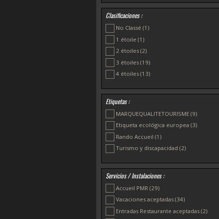
Combrit
(2)
Clasificaciones :
Douarnenez
(4)
No Classé
(1)
Ergué-Gabéric
(1)
1 étoile
(1)
Fouesnant
(1)
2 étoiles
(2)
La Forêt-Fouesnant
(1)
3 étoiles
(19)
Loctudy
(1)
4 étoiles
(13)
Névez
(1)
Plonéour-Lanvern
(1)
Etiquetas :
Plonévez Porzay
(1)
Pont-Aven
(2)
MARQUEQUALITETOURISME
(9)
Saint-Évarzec
(1)
Etiqueta ecológica europea
(3)
Rando Accueil
(1)
Turismo y discapacidad
(2)
Servicios / Instalaciones :
Accueil PMR
(29)
Vacaciones aceptadas
(34)
Entradas Restaurante aceptadas
(2)