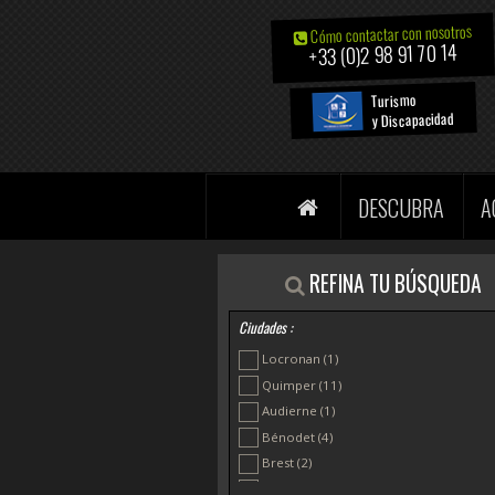
Cómo contactar con nosotros
+33 (0)2 98 91 70 14
Turismo
y Discapacidad
DESCUBRA
A
REFINA TU BÚSQUEDA
Ciudades :
Locronan
(1)
Quimper
(11)
Audierne
(1)
Bénodet
(4)
Brest
(2)
Camaret sur Mer
(1)