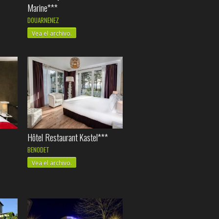
Marine***
DOUARNENEZ
Vea el archivo.
Hôtel Restaurant Kastel***
BENODET
Vea el archivo.