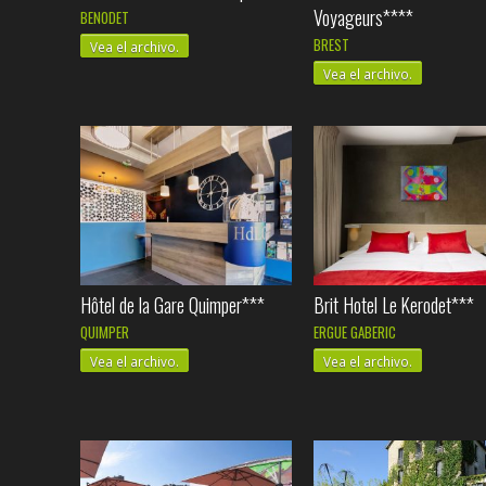
Voyageurs****
BENODET
BREST
Vea el archivo.
Vea el archivo.
Hôtel de la Gare Quimper***
Brit Hotel Le Kerodet***
QUIMPER
ERGUE GABERIC
Vea el archivo.
Vea el archivo.