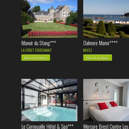
Manoir du Stang***
Dalmore Manor****
LA FORET FOUESNANT
NEVEZ
Vea el archivo.
Vea el archivo.
Le Cornouaille Hôtel & Spa***
Mercure Brest Centre Les