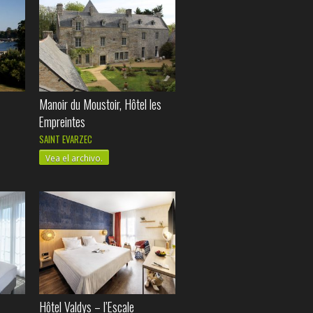
Manoir du Moustoir, Hôtel les
Empreintes
SAINT EVARZEC
Vea el archivo.
Hôtel Valdys – l’Escale