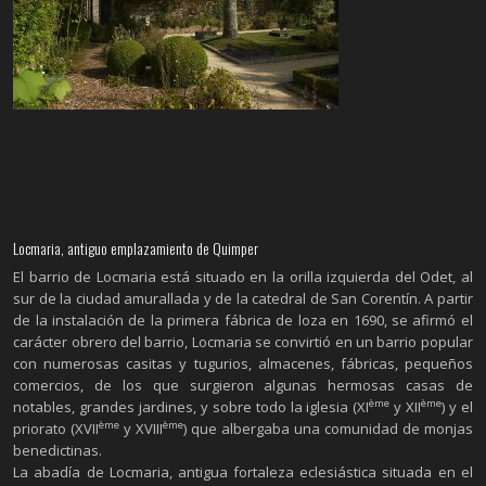
Locmaria, antiguo emplazamiento de Quimper
El barrio de Locmaria está situado en la orilla izquierda del Odet, al
sur de la ciudad amurallada y de la catedral de San Corentín. A partir
de la instalación de la primera fábrica de loza en 1690, se afirmó el
carácter obrero del barrio, Locmaria se convirtió en un barrio popular
con numerosas casitas y tugurios, almacenes, fábricas, pequeños
comercios, de los que surgieron algunas hermosas casas de
ème
ème
notables, grandes jardines, y sobre todo la iglesia (XI
y XII
) y el
ème
ème
priorato (XVII
y XVIII
) que albergaba una comunidad de monjas
benedictinas.
La abadía de Locmaria, antigua fortaleza eclesiástica situada en el