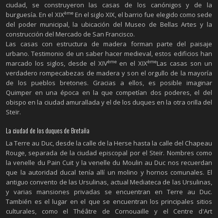
ciudad, se construyeron las casas de los canónigos y de la
ème
burguesía. En el XIX
En el siglo XIX, el barrio fue elegido como sede
del poder municipal, la ubicación del Museo de Bellas Artes y la
construcción del Mercado de San Francisco.
Las casas con estructura de madera forman parte del paisaje
urbano. Testimonio de un saber hacer medieval, estos edificios han
ème
ème
marcado los siglos, desde el XIV
en el XIX
Las casas son un
verdadero rompecabezas de madera y son el orgullo de la mayoría
de los pueblos bretones. Gracias a ellos, es posible imaginar
Quimper en una época en la que competían dos poderes, el del
obispo en la ciudad amurallada y el de los duques en la otra orilla del
Steïr.
La ciudad de los duques de Bretaña
La Terre au Duc, desde la calle de la Herse hasta la calle del Chapeau
Rouge, separada de la ciudad episcopal por el Steïr. Nombres como
la venelle du Pain Cuit y la venelle du Moulin au Duc nos recuerdan
que la autoridad ducal tenía allí un molino y hornos comunales. El
antiguo convento de las Ursulinas, actual Mediateca de las Ursulinas,
y varias mansiones privadas se encuentran en Terre au Duc.
También es el lugar en el que se encuentran los principales sitios
culturales, como el Théâtre de Cornouaille y el Centre d'Art