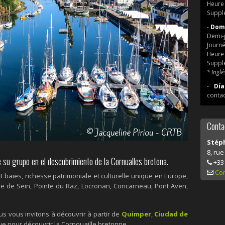
Heure 
Supplé
-
Dom
Demi-j
Journé
Heure 
Supplé
* Inglé
-
Día
conta
Conta
Stéph
8, ru
su grupo en el descubrimiento de la Cornualles bretona.
+33 
Con
baies, richesse patrimoniale et culturelle unique en Europe,
Ile de Sein, Pointe du Raz, Locronan, Concarneau, Pont Aven,
s vous invitons à découvrir à partir de
Quimper
,
Ciudad de
que pour découvrir la Cornouaille bretonne.