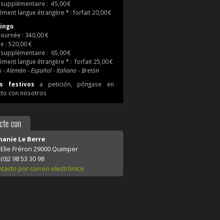
supplémentaire : 45,00 €
ment langue étrangère * : forfait 20,00 €
ingo
ournée : 340,00 €
e : 520,00 €
supplémentaire : 65,00 €
ment langue étrangère * : forfait 25,00 €
s - Alemán - Español - Italiano - Bretón
s festivos
a petición, póngase en
cto con nosotros
cte con
anie Le Berre
e Elie Fréron 29000 Quimper
(0)2 98 53 30 98
tacto por correo electrónico