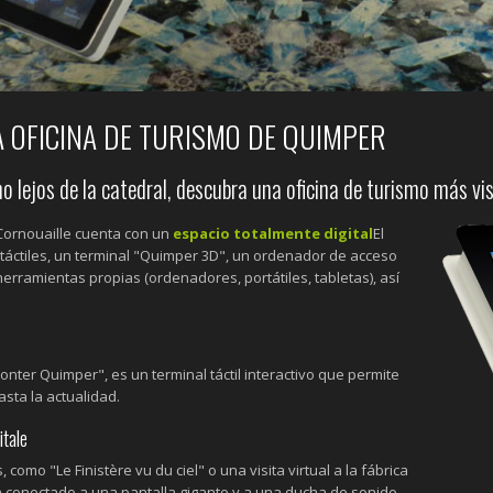
LA OFICINA DE TURISMO DE QUIMPER
no lejos de la catedral, descubra una oficina de turismo más vi
Cornouaille cuenta con un
espacio totalmente digital
El
 táctiles, un terminal "Quimper 3D", un ordenador de acceso
erramientas propias (ordenadores, portátiles, tabletas), así
onter Quimper", es un terminal táctil interactivo que permite
sta la actualidad.
itale
 como "Le Finistère vu du ciel" o una visita virtual a la fábrica
 conectado a una pantalla gigante y a una ducha de sonido.