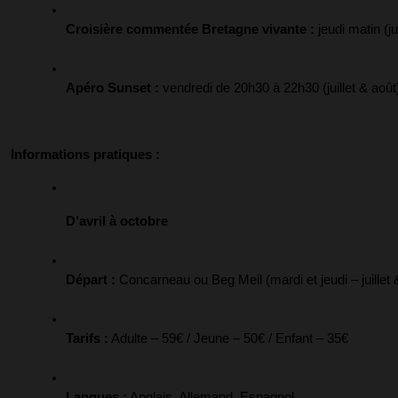
Croisière commentée Bretagne vivante :
 jeudi matin (ju
Apéro Sunset :
 vendredi de 20h30 à 22h30 (juillet & août
Informations pratiques :
D’avril à octobre
Départ :
 Concarneau ou Beg Meil (mardi et jeudi – juillet 
Tarifs :
 Adulte – 59€ / Jeune – 50€ / Enfant – 35€
Langues :
 Anglais, Allemand, Espagnol