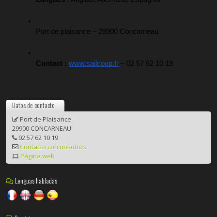
Port de plaisance – 29900 Concarneau
Contact :
www.sailcoop.fr
 – 02 57 62 10 19
Datos de contacto
Port de Plaisance
29900 CONCARNEAU
02 57 62 10 19
Contacto con nosotros
Página web
Lenguas habladas