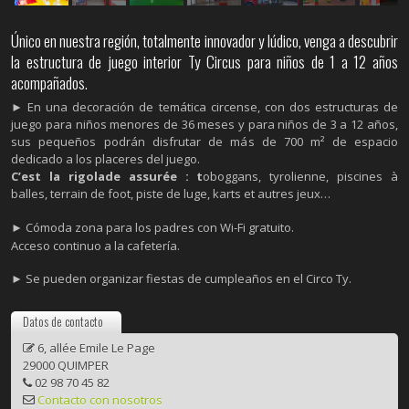
Único en nuestra región, totalmente innovador y lúdico, venga a descubrir
la estructura de juego interior Ty Circus para niños de 1 a 12 años
acompañados.
► En una decoración de temática circense, con dos estructuras de
juego para niños menores de 36 meses y para niños de 3 a 12 años,
sus pequeños podrán disfrutar de más de 700 m² de espacio
dedicado a los placeres del juego.
C’est la rigolade assurée : t
oboggans, tyrolienne, piscines à
balles, terrain de foot, piste de luge, karts et autres jeux…
► Cómoda zona para los padres con Wi-Fi gratuito.
Acceso continuo a la cafetería.
►
Se pueden organizar fiestas de cumpleaños en el Circo Ty.
Datos de contacto
6, allée Emile Le Page
29000 QUIMPER
02 98 70 45 82
Contacto con nosotros