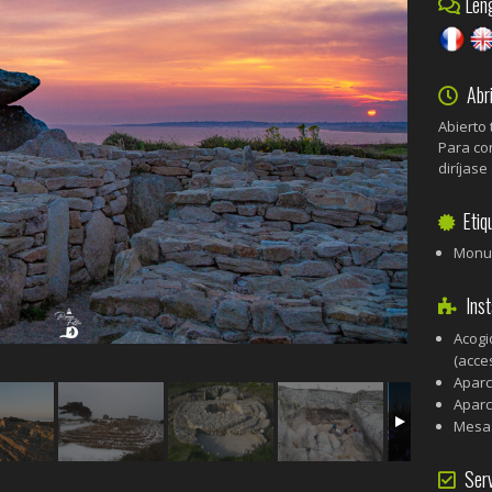
Leng
Abri
Abierto 
Para con
diríjase
Etiq
Monum
Insta
Acogi
(acce
Apar
Aparc
Mesas
Serv