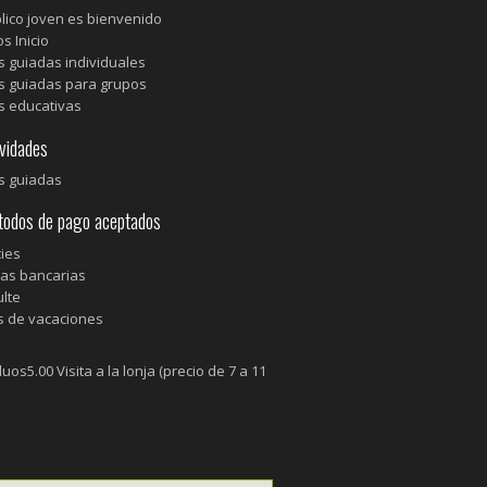
blico joven es bienvenido
s Inicio
as guiadas individuales
as guiadas para grupos
as educativas
vidades
as guiadas
dos de pago aceptados
ies
tas bancarias
lte
 de vacaciones
os5.00 Visita a la lonja (precio de 7 a 11