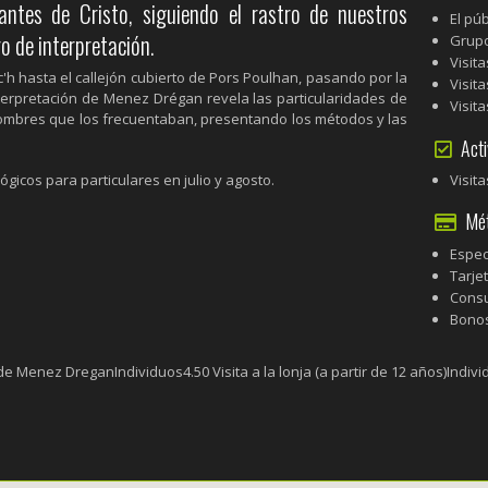
ntes de Cristo, siguiendo el rastro de nuestros
El pú
o de interpretación.
Grupo
Visit
h hasta el callejón cubierto de Pors Poulhan, pasando por la
Visit
terpretación de Menez Drégan revela las particularidades de
Visit
hombres que los frecuentaban, presentando los métodos y las
Acti
ógicos para particulares en julio y agosto.
Visit
Méto
Espec
Tarje
Consu
Bonos
de Menez DreganIndividuos4.50 Visita a la lonja (a partir de 12 años)Individu