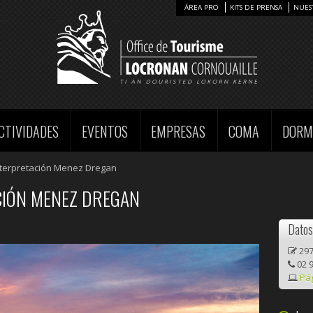
ÁREA PRO
KITS DE PRENSA
NUES
CTIVIDADES
EVENTOS
EMPRESAS
COMA
DORM
nterpretación Menez Dregan
CIÓN MENEZ DREGAN
Datos
297
02 9
Pá