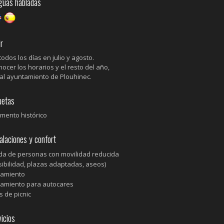
uas habladas
r
todos los días en julio y agosto.
ocer los horarios y el resto del año,
 al ayuntamiento de Plouhinec.
uetas
ento histórico
laciones y confort
da de personas con movilidad reducida
sibilidad, plazas adaptadas, aseos)
camiento
amiento para autocares
 de picnic
icios