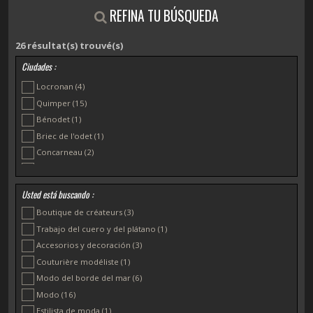
REFINA TU BÚSQUEDA
26
résultat(s) trouvé(s)
Ciudades :
Locronan
(4)
Quimper
(15)
Bénodet
(1)
Briec de l'odet
(1)
Concarneau
(2)
Douarnenez
(1)
Loctudy
(1)
Usted está buscando :
Plomelín
(1)
Boutique de créateurs
(3)
Trabajo del cuero y del plátano
(1)
Accesorios y decoración
(3)
Couturière modéliste
(1)
Modo del borde del mar
(6)
Modo
(16)
Estilista de moda
(1)