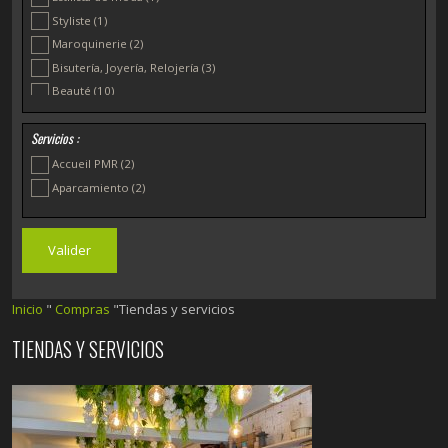
Styliste
(1)
Maroquinerie
(2)
Bisutería, Joyería, Relojería
(3)
Beauté
(10)
Mobiliario y Decoración
(1)
Servicios :
Anticuarios y Brocantes
(1)
Productores locales, Circuitos judiciales
(1)
Accueil PMR
(2)
Productos biológicos
(1)
Aparcamiento
(2)
Textil
(3)
Inicio
"
Compras
"Tiendas y servicios
TIENDAS Y SERVICIOS