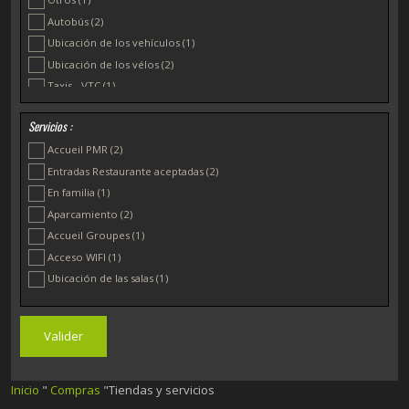
Autobús
(2)
Ubicación de los vehículos
(1)
Ubicación de los vélos
(2)
Taxis - VTC
(1)
Ubicación de las salas
(3)
Servicios :
Traiteurs
(1)
Accueil PMR
(2)
Recepciones Congresos y Seminarios
(2)
Entradas Restaurante aceptadas
(2)
Ciberespacio
(1)
En familia
(1)
Agences immobilières
(1)
Aparcamiento
(2)
Gabinete contable
(1)
Accueil Groupes
(1)
Acceso WIFI
(1)
Ubicación de las salas
(1)
Inicio
"
Compras
"Tiendas y servicios