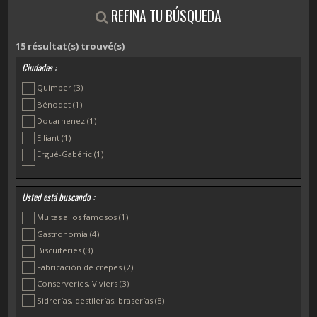
REFINA TU BÚSQUEDA
15
résultat(s) trouvé(s)
Ciudades :
Quimper
(3)
Bénodet
(1)
Douarnenez
(1)
Elliant
(1)
Ergué-Gabéric
(1)
Penmarc'h
(1)
Plomelín
(1)
Usted está buscando :
Plonéis
(1)
Multas a los famosos
(1)
Plonéour-Lanvern
(1)
Gastronomía
(4)
Pont-Aven
(1)
Biscuiteries
(3)
Pouldreuzic
(1)
Fabricación de crepes
(2)
Telgruc-sur-Mer
(1)
Conserveries, Viviers
(3)
Trégunc
(1)
Sidrerías, destilerías, braserías
(8)