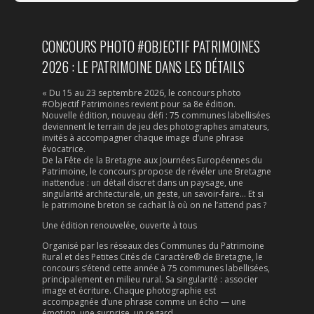
CONCOURS PHOTO #OBJECTIF PATRIMOINES
2026 : LE PATRIMOINE DANS LES DÉTAILS
« Du 15 au 23 septembre 2026, le concours photo
#Objectif Patrimoines revient pour sa 8e édition.
Nouvelle édition, nouveau défi : 75 communes labellisées
deviennent le terrain de jeu des photographes amateurs,
invités à accompagner chaque image d’une phrase
évocatrice.
De la Fête de la Bretagne aux Journées Européennes du
Patrimoine, le concours propose de révéler une Bretagne
inattendue : un détail discret dans un paysage, une
singularité architecturale, un geste, un savoir-faire… Et si
le patrimoine breton se cachait là où on ne l’attend pas ?
Une édition renouvelée, ouverte à tous
Organisé par les réseaux des Communes du Patrimoine
Rural et des Petites Cités de Caractère® de Bretagne, le
concours s’étend cette année à 75 communes labellisées,
principalement en milieu rural. Sa singularité : associer
image et écriture. Chaque photographie est
accompagnée d’une phrase comme un écho — une
émotion, une surprise, un regard.