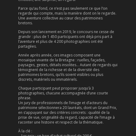
Parce qu’au fond, ce n’est pas seulement ce que l’on
regarde qui compte, mais la manière dont on le regarde.
Une aventure collective au cœur des patrimoines
bretons.
Depuis son lancement en 2019, le concours ne cesse de
grandir : plus de 1 450 participants ont déjà pris part à
l’aventure et plus de 4 200 photographies ont été
partagées.
Année après année, ces images composent une
mosaïque vivante de la Bretagne : ruelles, façades,
paysages, gestes, détails insolites… Autant de regards qui
témoignent de la richesse et de la diversité des
patrimoines bretons, qu’ils soient visibles ou plus
discrets, matériels ou immatériels.
Chaque participant peut proposer jusqu’à 3
photographies, chacune accompagnée d’une courte
phrase.
Un jury de professionnels de l’image et d’acteurs du
patrimoine sélectionnera 20 lauréats, dont un Grand Prix,
en s’appuyant sur des critères concrets : qualité de la
prise de vue, originalité du regard, capacité de l’image à
raconter une histoire et respect de la thématique.
À la clé :
– 1er prix : un bon d’achat culturel de 200 €