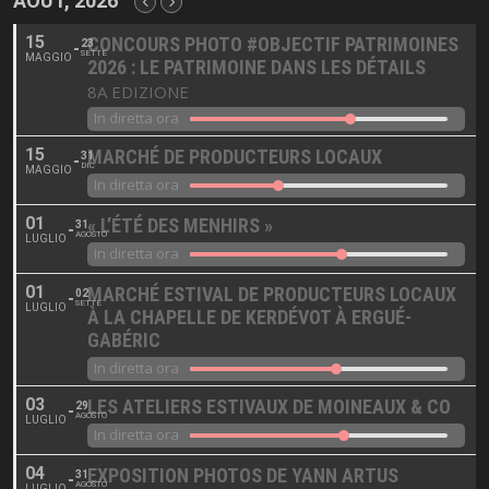
AOÛT, 2026
15
CONCOURS PHOTO #OBJECTIF PATRIMOINES
23
SETTE
MAGGIO
2026 : LE PATRIMOINE DANS LES DÉTAILS
8A EDIZIONE
In diretta ora
15
MARCHÉ DE PRODUCTEURS LOCAUX
31
DIC
MAGGIO
In diretta ora
01
« L’ÉTÉ DES MENHIRS »
31
AGOSTO
LUGLIO
In diretta ora
01
MARCHÉ ESTIVAL DE PRODUCTEURS LOCAUX
02
SETTE
LUGLIO
À LA CHAPELLE DE KERDÉVOT À ERGUÉ-
GABÉRIC
In diretta ora
03
LES ATELIERS ESTIVAUX DE MOINEAUX & CO
29
AGOSTO
LUGLIO
In diretta ora
04
EXPOSITION PHOTOS DE YANN ARTUS
31
AGOSTO
LUGLIO