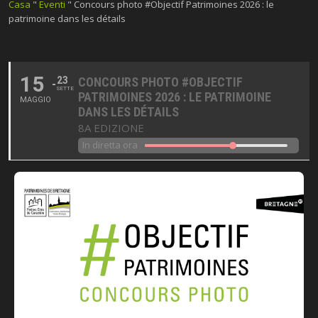
Casa
"
Eventi
"
Concours photo #Objectif Patrimoines 2026 : le
patrimoine dans les détails
15
23
CONCOURS PHOTO #OBJECTIF
SETTE
PATRIMOINES 2026 : LE PATRIMOINE
MAGGIO
DANS LES DÉTAILS
8A EDIZIONE
In diretta ora