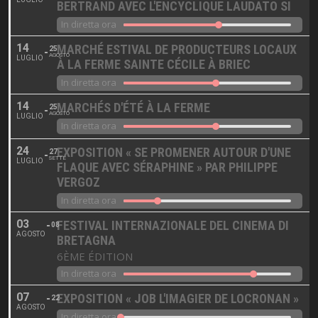
BERTRAND AVEC L'ENCYCLIQUE LAUDATO SI
In diretta ora
14
MARCHÉ ESTIVAL DE PRODUCTEURS LOCAUX
25
AGOSTO
LUGLIO
À LA FERME SAINTE CÉCILE À BRIEC
In diretta ora
14
MARCHÉS D'ÉTÉ À LA FERME
25
AGOSTO
LUGLIO
In diretta ora
24
EXPOSITION « SE PROMENER AUTOUR D'UNE
27
SETTE
LUGLIO
FLAQUE AVEC SÉRAPHINE » PAR PHILIPPE
VERGOZ
In diretta ora
03
FESTIVAL INTERNAZIONALE DEL CINEMA DI
08
AGOSTO
BRETAGNA
6ÈME ÉDITION
In diretta ora
07
EXPOSITION « JOB L'IMAGIER DE LOCRONAN »
22
AGOSTO
In diretta ora