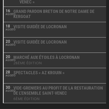
VENEC »
16
GRAND PARDON BRETON DE NOTRE DAME DE
AGOSTO
KERGOAT
18
VISITE GUIDÉE DE LOCRONAN
AGOSTO
20
VISITE GUIDÉE DE LOCRONAN
AGOSTO
20
MARCHÉ AUX ÉTOILES À LOCRONAN
AGOSTO
28ÈME ÉDITION
28
SPECTACLES « AZ KROUIN »
AGOSTO
30
VIDE-GRENIERS AU PROFIT DE LA RESTAURATION
AGOSTO
DE L’ENSEMBLE SAINT-VENEC
6ÈME ÉDITION