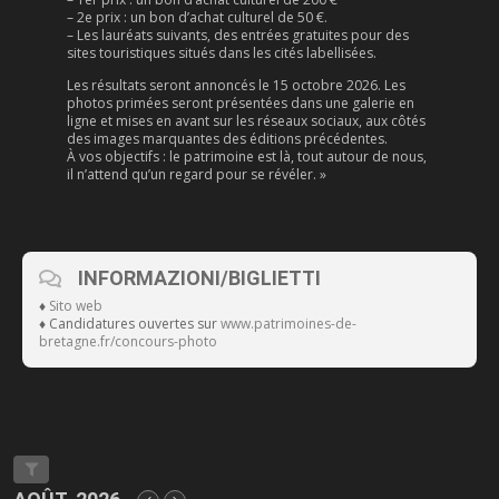
– 2e prix : un bon d’achat culturel de 50 €.
– Les lauréats suivants, des entrées gratuites pour des
sites touristiques situés dans les cités labellisées.
Les résultats seront annoncés le 15 octobre 2026. Les
photos primées seront présentées dans une galerie en
ligne et mises en avant sur les réseaux sociaux, aux côtés
des images marquantes des éditions précédentes.
À vos objectifs : le patrimoine est là, tout autour de nous,
il n’attend qu’un regard pour se révéler. »
INFORMAZIONI/BIGLIETTI
♦
Sito web
♦ Candidatures ouvertes sur
www.patrimoines-de-
bretagne.fr/concours-photo