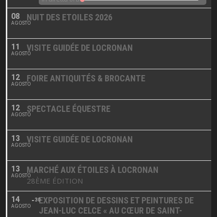
08
NUIT DES ETOILES 2026
AGOSTO
11
VISITE GUIDÉE DE LOCRONAN
AGOSTO
12
FOIRE ANTIQUITÉS & BROCANTE
AGOSTO
12
SPECTACLE ÉQUESTRE
AGOSTO
13
VISITE GUIDÉE DE LOCRONAN
AGOSTO
13
MARCHÉ AUX ÉTOILES À LOCRONAN
AGOSTO
28ÈME ÉDITION
14
EXPOSITION DE DESSINS ET PEINTURES DE
30
AGOSTO
JEAN-LUC CELCE « AU CŒUR DE SAINT-