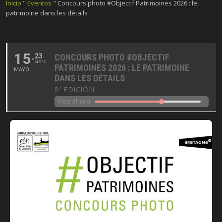
Inicio
"
Eventos
"
Concours photo #Objectif Patrimoines 2026 : le
patrimoine dans les détails
15
23
CONCOURS PHOTO #OBJECTIF
SIETE
PATRIMOINES 2026 : LE PATRIMOINE
MAYO
DANS LES DÉTAILS
8ª EDICIÓN
Vive ahora