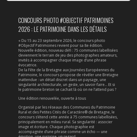
CONCOURS PHOTO #OBJECTIF PATRIMOINES
2026 : LE PATRIMOINE DANS LES DÉTAILS
« Du 15 au 23 septembre 2026, le concours photo
#Objectif Patrimoines revient pour sa 8e édition.
Nouvelle édition, nouveau défi : 75 communes labellisées
deviennent le terrain de jeu des photographes amateurs,
invités à accompagner chaque image d’une phrase
évocatrice.
De la Fête de la Bretagne aux Journées Européennes du
Patrimoine, le concours propose de révéler une Bretagne
inattendue : un détail discret dans un paysage, une
singularité architecturale, un geste, un savoir-faire… Et si
le patrimoine breton se cachait là où on ne l’attend pas ?
Une édition renouvelée, ouverte à tous
Organisé par les réseaux des Communes du Patrimoine
Rural et des Petites Cités de Caractère® de Bretagne, le
concours s’étend cette année à 75 communes labellisées,
principalement en milieu rural. Sa singularité : associer
image et écriture. Chaque photographie est
accompagnée d’une phrase comme un écho — une
émotion, une surprise, un regard.