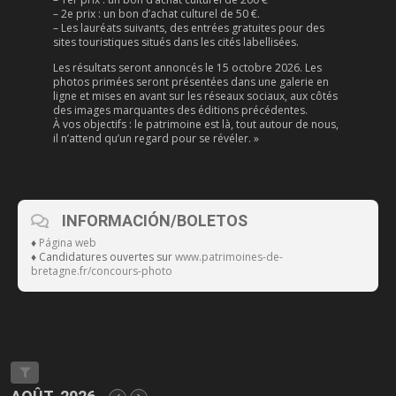
– 2e prix : un bon d’achat culturel de 50 €.
– Les lauréats suivants, des entrées gratuites pour des
sites touristiques situés dans les cités labellisées.
Les résultats seront annoncés le 15 octobre 2026. Les
photos primées seront présentées dans une galerie en
ligne et mises en avant sur les réseaux sociaux, aux côtés
des images marquantes des éditions précédentes.
À vos objectifs : le patrimoine est là, tout autour de nous,
il n’attend qu’un regard pour se révéler. »
INFORMACIÓN/BOLETOS
♦
Página web
♦ Candidatures ouvertes sur
www.patrimoines-de-
bretagne.fr/concours-photo