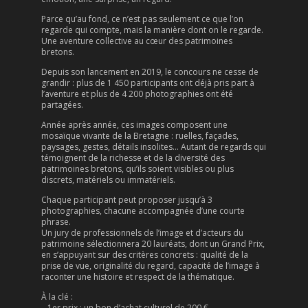
Parce qu’au fond, ce n’est pas seulement ce que l’on
regarde qui compte, mais la manière dont on le regarde.
Une aventure collective au cœur des patrimoines
bretons.
Depuis son lancement en 2019, le concours ne cesse de
grandir : plus de 1 450 participants ont déjà pris part à
l’aventure et plus de 4 200 photographies ont été
partagées.
Année après année, ces images composent une
mosaïque vivante de la Bretagne : ruelles, façades,
paysages, gestes, détails insolites… Autant de regards qui
témoignent de la richesse et de la diversité des
patrimoines bretons, qu’ils soient visibles ou plus
discrets, matériels ou immatériels.
Chaque participant peut proposer jusqu’à 3
photographies, chacune accompagnée d’une courte
phrase.
Un jury de professionnels de l’image et d’acteurs du
patrimoine sélectionnera 20 lauréats, dont un Grand Prix,
en s’appuyant sur des critères concrets : qualité de la
prise de vue, originalité du regard, capacité de l’image à
raconter une histoire et respect de la thématique.
À la clé :
– 1er prix : un bon d’achat culturel de 200 €