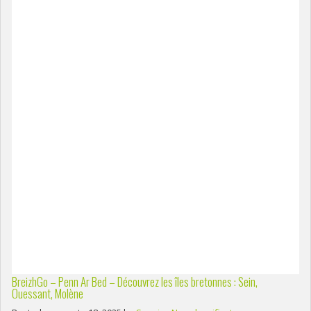
BreizhGo – Penn Ar Bed – Découvrez les îles bretonnes : Sein,
Ouessant, Molène