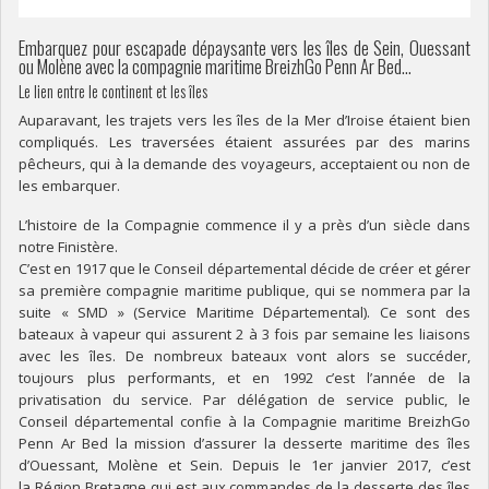
Embarquez pour escapade dépaysante vers les îles de Sein, Ouessant
ou Molène avec la compagnie maritime BreizhGo Penn Ar Bed…
Le lien entre le continent et les îles
Auparavant, les trajets vers les îles de la Mer d’Iroise étaient bien
compliqués. Les traversées étaient assurées par des marins
pêcheurs, qui à la demande des voyageurs, acceptaient ou non de
les embarquer.
L’histoire de la Compagnie commence il y a près d’un siècle dans
notre Finistère.
C’est en 1917 que le Conseil départemental décide de créer et gérer
sa première compagnie maritime publique, qui se nommera par la
suite « SMD » (Service Maritime Départemental). Ce sont des
bateaux à vapeur qui assurent 2 à 3 fois par semaine les liaisons
avec les îles. De nombreux bateaux vont alors se succéder,
toujours plus performants, et en 1992 c’est l’année de la
privatisation du service. Par délégation de service public, le
Conseil départemental confie à la Compagnie maritime BreizhGo
Penn Ar Bed la mission d’assurer la desserte maritime des îles
d’Ouessant, Molène et Sein. Depuis le 1er janvier 2017, c’est
la Région Bretagne qui est aux commandes de la desserte des îles