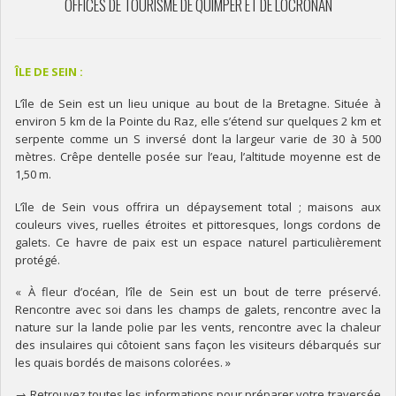
OFFICES DE TOURISME DE QUIMPER ET DE LOCRONAN
ÎLE DE SEIN :
L’île de Sein est un lieu unique au bout de la Bretagne. Située à
environ 5 km de la Pointe du Raz, elle s’étend sur quelques 2 km et
serpente comme un S inversé dont la largeur varie de 30 à 500
mètres. Crêpe dentelle posée sur l’eau, l’altitude moyenne est de
1,50 m.
L’île de Sein vous offrira un dépaysement total ; maisons aux
couleurs vives, ruelles étroites et pittoresques, longs cordons de
galets. Ce havre de paix est un espace naturel particulièrement
protégé.
« À fleur d’océan, l’île de Sein est un bout de terre préservé.
Rencontre avec soi dans les champs de galets, rencontre avec la
nature sur la lande polie par les vents, rencontre avec la chaleur
des insulaires qui côtoient sans façon les visiteurs débarqués sur
les quais bordés de maisons colorées. »
→ Retrouvez toutes les informations pour préparer votre traversée