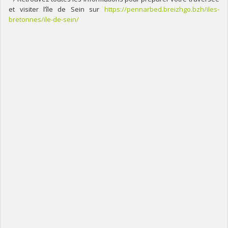
et visiter l’île de Sein sur
https://pennarbed.breizhgo.bzh/iles-
bretonnes/ile-de-sein/