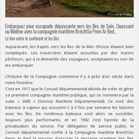
Embarquez pour escapade dépaysante vers les îles de Sein, Ouessant
ou Molène avec la compagnie maritime BreizhGo Penn Ar Bed…
Le lien entre le continent et les îles
Auparavant, les trajets vers les îles de la Mer d’Iroise étaient bien
compliqués. Les traversées étaient assurées par des marins
pêcheurs, qui à la demande des voyageurs, acceptaient ou non de
les embarquer.
L’histoire de la Compagnie commence il y a près d’un siècle dans
notre Finistère.
C’est en 1917 que le Conseil départemental décide de créer et gérer
sa première compagnie maritime publique, qui se nommera par la
suite « SMD » (Service Maritime Départemental). Ce sont des
bateaux à vapeur qui assurent 2 à 3 fois par semaine les liaisons
avec les îles. De nombreux bateaux vont alors se succéder,
toujours plus performants, et en 1992 c’est l’année de la
privatisation du service. Par délégation de service public, le
Conseil départemental confie à la Compagnie maritime BreizhGo
Penn Ar Bed la mission d’assurer la desserte maritime des îles