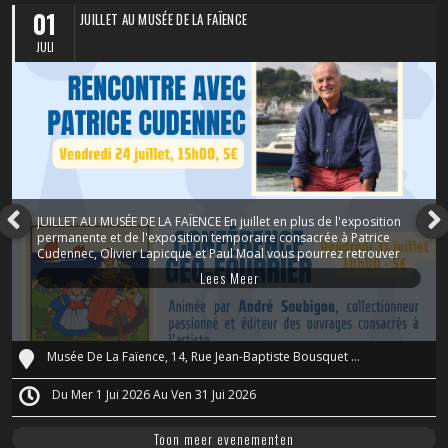
01
JUILLET AU MUSÉE DE LA FAÏENCE
JULI
JUILLET AU MUSÉE DE LA FAÏENCE En juillet en plus de l'exposition
permanente et de l'exposition temporaire consacrée à Patrice
Cudennec, Olivier Lapicque et Paul Moal vous pourrez retrouver
des visites guidées et des animations. Visites guidées de
Lees Meer
l'exposition permanente les lundis et mercredis à 15h30 Visites
guidées de l'exposition temporaire les mercredis à 15h00 et
samedis à 15h30 Rencontre avec Patrice Cudennec le vendredi 24
juillet à 15h00 (5€) Conférence Geo-Fourrier le ve...
Musée De La Faïence, 14, Rue Jean-Baptiste Bousquet - 29000 Quimper
Du Mer 1 Jui 2026 Au Ven 31 Jui 2026
Toon meer evenementen