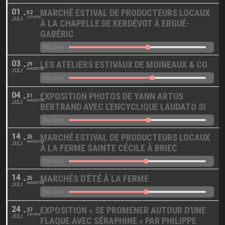
01
MARCHÉ ESTIVAL DE PRODUCTEURS LOCAUX
02
ZEVEN
JULI
À LA CHAPELLE DE KERDÉVOT À ERGUÉ-
GABÉRIC
Nu live
03
LES ATELIERS ESTIVAUX DE MOINEAUX & CO
29
AUGUSTUS
JULI
Nu live
04
EXPOSITION PHOTOS DE YANN ARTUS
31
AUGUSTUS
JULI
BERTRAND AVEC L'ENCYCLIQUE LAUDATO SI
Nu live
14
MARCHÉ ESTIVAL DE PRODUCTEURS LOCAUX
25
AUGUSTUS
JULI
À LA FERME SAINTE CÉCILE À BRIEC
Nu live
14
MARCHÉS D'ÉTÉ À LA FERME
25
AUGUSTUS
JULI
Nu live
24
EXPOSITION « SE PROMENER AUTOUR D'UNE
27
ZEVEN
JULI
FLAQUE AVEC SÉRAPHINE » PAR PHILIPPE