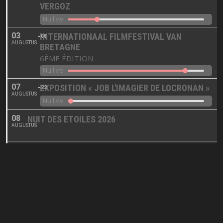
VERGOZ
Nu live
03
INTERNATIONAAL FILMFESTIVAL VAN
08
AUGUSTUS
BRETAGNE
6ÈME ÉDITION
Nu live
07
EXPOSITION « JOB L'IMAGIER DE LOCRONAN »
22
AUGUSTUS
Nu live
08
NUIT DES ETOILES 2026
AUGUSTUS
11
VISITE GUIDÉE DE LOCRONAN
AUGUSTUS
12
FOIRE ANTIQUITÉS & BROCANTE
AUGUSTUS
12
SPECTACLE ÉQUESTRE
AUGUSTUS