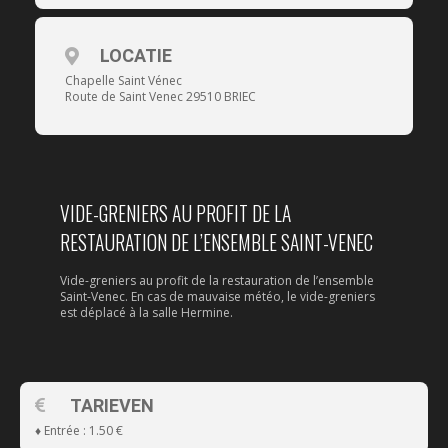
LOCATIE
Chapelle Saint Vénec
Route de Saint Venec 29510 BRIEC
VIDE-GRENIERS AU PROFIT DE LA
RESTAURATION DE L’ENSEMBLE SAINT-VENEC
Vide-greniers au profit de la restauration de l’ensemble
Saint-Venec. En cas de mauvaise météo, le vide-greniers
est déplacé à la salle Hermine.
TARIEVEN
♦ Entrée : 1.50 €