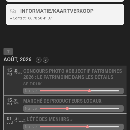
INFORMATIE/KAARTVERKOOP
♦ Contact : 06 78 50 41 37
AOÛT, 2026
15
CONCOURS PHOTO #OBJECTIF PATRIMOINES
23
ZEVEN
MEI
2026 : LE PATRIMOINE DANS LES DÉTAILS
8E DRUK
Nu live
15
MARCHÉ DE PRODUCTEURS LOCAUX
31
DEC
MEI
Nu live
01
« L’ÉTÉ DES MENHIRS »
31
AUGUSTUS
JULI
Nu live