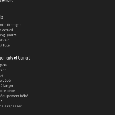
s
ls
mille Bretagne
 Accueil
ng Qualité
il Vélo
it Futé
pements et Confort
erie
fant
ébé
e bébé
 à langer
oire bébé
 équipement bébé
ie
he à repasser