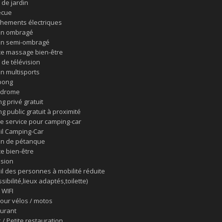
 de jardin
ecue
hements électriques
in ombragé
in semi-ombragé
e massage bien-être
 de télévision
in multisports
pong
odrome
g privé gratuit
g public gratuit à proximité
de service pour camping-car
il Camping-Car
in de pétanque
e bien-être
ision
il des personnes à mobilité réduite
sibilité,lieux adaptés,toilette)
 WIFI
pour vélos / motos
urant
 / Petite restauration