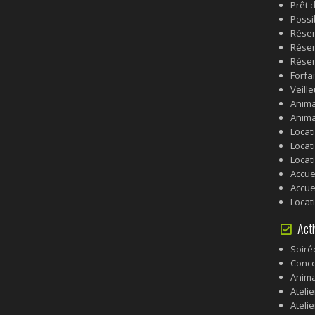
Prêt d
Possi
Réser
Réser
Réser
Forfa
Veille
Anima
Anima
Locat
Locat
Locati
Accue
Accue
Locat
Acti
Soiré
Conce
Anima
Ateli
Ateli