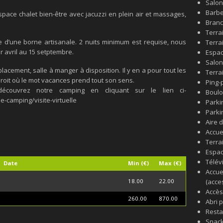
Salon
Barb
espace chalet bien-être avec jacuzzi en plein air et massages,
Branc
Terra
e d’une borne artisanale. 2 nuits minimum est requise, nous
Terra
 avril au 15 setptembre.
Espac
Salon
acement, salle à manger à disposition. Il y en a pour tout les
Terra
droit où le mot vacances prend tout son sens.
Ping-
écouvrez notre camping en cliquant sur le lien ci-
Boul
-camping/visite-virtuelle
Parkin
Parkin
Aire 
Accue
Terra
Espac
Télév
Date
Min (€)
Max (€)
Accue
18.00
22.00
(acces
Accès
260.00
870.00
Abri 
Resta
Snack