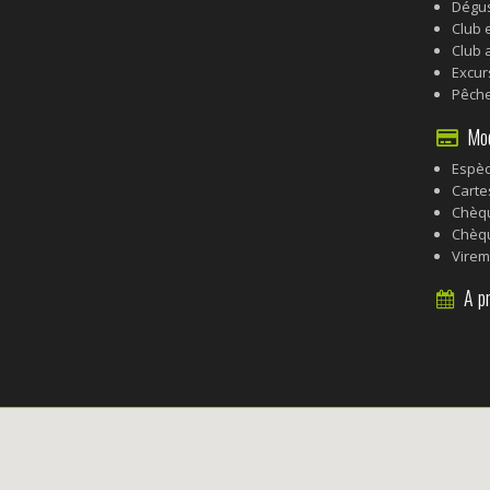
Dégus
Club 
Club 
Excur
Pêch
Mode
Espè
Carte
Chèq
Chèq
Virem
A pr