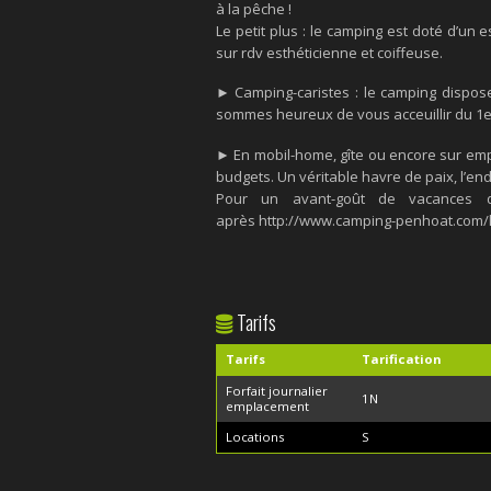
à la pêche !
Le petit plus : le camping est doté d’un 
sur rdv esthéticienne et coiffeuse.
► Camping-caristes : le camping dispos
sommes heureux de vous acceuillir du 1er
► En mobil-home, gîte ou encore sur empl
budgets. Un véritable havre de paix, l’en
Pour un avant-goût de vacances d
après http://www.camping-penhoat.com/le
Tarifs
Tarifs
Tarification
Forfait journalier
1N
emplacement
Locations
S