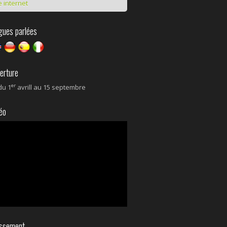
e internet
ues parlées
rture
er
du 1
avrill au 15 septembre
éo
ssement