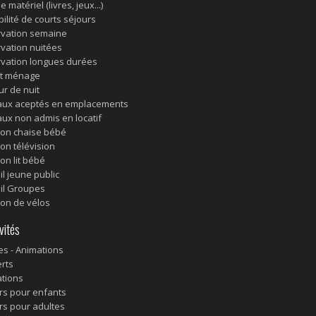
e matériel (livres, jeux...)
bilité de courts séjours
vation semaine
vation nuitées
vation longues durées
it ménage
ur de nuit
ux aceptés en emplacements
ux non admis en locatif
ion chaise bébé
ion télévision
on lit bébé
il jeune public
il Groupes
ion de vélos
vités
es - Animations
rts
tions
ers pour enfants
ers pour adultes