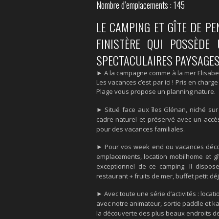
Nombre d’emplacements : 145
LE CAMPING ET GÎTE DE P
FINISTÈRE QUI POSSÈDE
SPECTACULAIRES PAYSAGES
► A la campagne comme à la mer Elisabeth
Les vacances c’est par ici ! Pris en cha
Plage vous propose un planning nature.
► ​Situé face aux îles Glénan, niché s
cadre naturel et préservé avec un accès 
pour des vacances familiales.
► Pour vos week end ou vacances décou
emplacements, location mobilhome et gît
exceptionnel de ce camping. Il dispose
restaurant + fruits de mer, buffet petit dé
► Avec toute une série d’activités : locat
avec notre animateur, sortie paddle et k
la découverte des plus beaux endroits de l