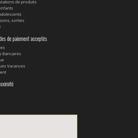
tations de produits
enfants
adolescents
sions, sorties
e
s de paiement acceptés
ces
s Bancaires
ue
ues Vacances
ent
oximité