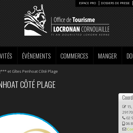
ESPACE PRO
DOSSIERS DE PRESSE
VITÉS
ÉVÈNEMENTS
COMMERCES
MANGER
DO
*** et Gîtes Penhoat Côté Plage
ENHOAT CÔTÉ PLAGE
Coord
15,
2917
02 9
06 8
Co