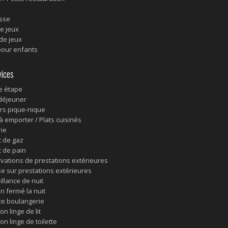
sse
de jeux
 de jeux
pour enfants
ices
e étape
-déjeuner
rs pique-nique
 à emporter / Plats cuisinés
rie
 de gaz
 de pain
vations de prestations extérieures
e sur prestations extérieures
illance de nuit
in fermé la nuit
ce boulangerie
on linge de lit
on linge de toilette