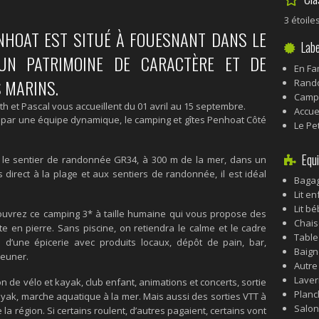
3 étoile
ENHOAT EST SITUÉ À FOUESNANT DANS LE
Labe
 UN PATRIMOINE DE CARACTÈRE ET DE
En Fa
 MARINS.
Rando
Campi
 et Pascal vous accueillent du 01 avril au 15 septembre.
Accue
rge par une équipe dynamique, le camping et gîtes Penhoat Côté
Le Pet
Equi
ur le sentier de randonnée GR34, à 300 m de la mer, dans un
direct à la plage et aux sentiers de randonnée, il est idéal
Bagag
Lit en
Lit b
vrez ce camping 3* à taille humaine qui vous propose des
Chais
e en pierre. Sans piscine, on retiendra le calme et le cadre
Table
 d’une épicerie avec produits locaux, dépôt de pain, bar,
Baign
jeuner.
Autre
Laver
ion de vélo et kayak, club enfant, animations et concerts, sortie
Planc
ayak, marche aquatique à la mer. Mais aussi des sorties VTT à
Salon
a région. Si certains roulent, d’autres pagaient, certains vont