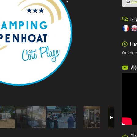
Sit
Lang
Ouve
Ouvert 
Vid
Cla