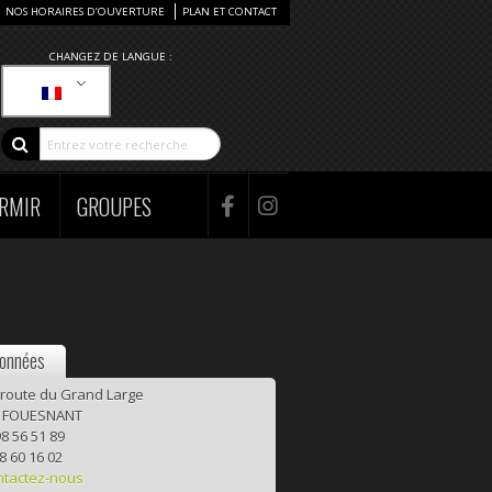
NOS HORAIRES D’OUVERTURE
PLAN ET CONTACT
CHANGEZ DE LANGUE :
RMIR
GROUPES
onnées
 route du Grand Large
0 FOUESNANT
8 56 51 89
8 60 16 02
ntactez-nous