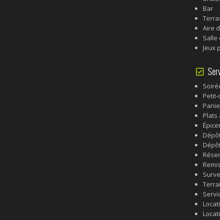
Bar
Terra
Aire 
Salle
Jeux 
Serv
Soiré
Petit
Panie
Plats
Épice
Dépôt
Dépôt
Réser
Remis
Surve
Terra
Servi
Locati
Locati