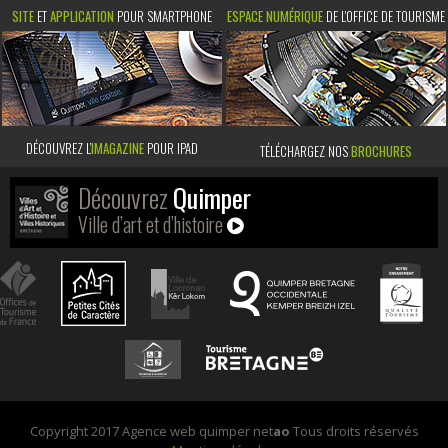
SITE
ET
APPLICATION
POUR SMARTPHONE
ESPACE NUMÉRIQUE
DE L'OFFICE DE TOURISME
DÉCOUVREZ L’
IMAGAZINE
POUR IPAD
TÉLÉCHARGEZ NOS
BROCHURES
Découvrez
Quimper
Ville d’art et d’histoire
Copyright 2017 Agence web quimper net
ao
Tous droits réservés