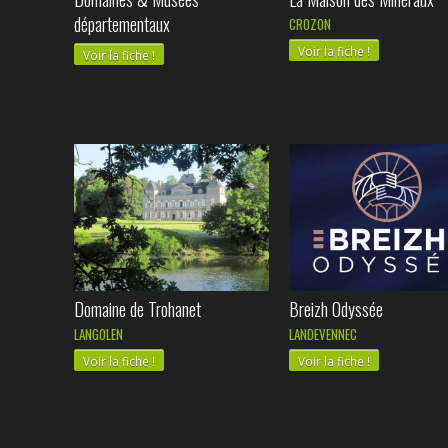
départementaux
CROZON
Voir la fiche !
Voir la fiche !
Domaine de Trohanet
Breizh Odyssée
LANGOLEN
LANDEVENNEC
Voir la fiche !
Voir la fiche !