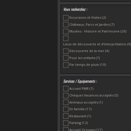
Clohars Carnoët
(2)
Vous recherchez :
Concarneau
(1)
Excursions et Visites
(2)
Crozon
(1)
Châteaux, Parcs et Jardins
(7)
Douarnenez
(1)
Musées - Histoire et Patrimoine
(20)
Gouesnac'h
(1)
Guiscriff
(1)
Lieux de découverte et d'interprétation
(9)
Landerneau
(1)
Découverte de la mer
(4)
Landévennec
(1)
Pour les enfants
(7)
Le Faouët
(1)
Par temps de pluie
(10)
Loctudy
(2)
Plougonvelin
(1)
Plouhinec
(1)
Services / Equipements :
Pouldreuzic
(1)
Accueil PMR
(7)
Chèques Vacances acceptés
(5)
Animaux acceptés
(1)
En famille
(17)
Restaurant
(1)
Parking
(12)
Accueil Groupes
(17)