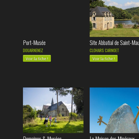
Port-Musée
Site Abbatial de Saint-Mau
DOUARNENEZ
CLOHARS CARNOET
Voir la fiche !
Voir la fiche !
Domaines & Musées
La Maison des Minéraux