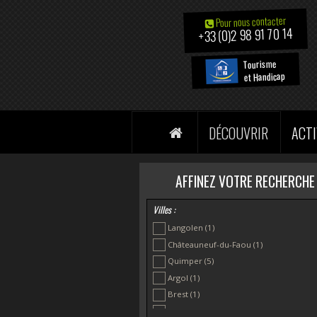
Pour nous contacter
+33 (0)2 98 91 70 14
Tourisme
et Handicap
DÉCOUVRIR
ACTI
AFFINEZ VOTRE RECHERCHE
Villes :
Langolen
(1)
Châteauneuf-du-Faou
(1)
Quimper
(5)
Argol
(1)
Brest
(1)
Camaret sur Mer
(1)