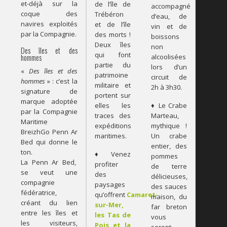
et-déjà sur la
de l’île de
accompagné
coque des
Trébéron
d’eau, de
navires exploités
et de l’île
vin et de
par la Compagnie.
des morts !
boissons
Deux îles
non
Des îles et des
qui font
alcoolisées
hommes
partie du
lors d’un
«
Des îles et des
patrimoine
circuit de
hommes
» : c’est la
militaire et
2h à 3h30.
signature de
portent sur
marque adoptée
elles les
♦ Le Crabe
par la Compagnie
traces des
Marteau,
Maritime
expéditions
mythique !
BreizhGo Penn Ar
maritimes.
Un crabe
Bed qui donne le
entier, des
ton.
♦ Venez
pommes
La Penn Ar Bed,
profiter
de terre
se veut une
des
délicieuses,
compagnie
paysages
des sauces
fédératrice,
qu’offrent
Camaret-
maison, du
créant du lien
sur-Mer,
far breton
entre les îles et
les Tas de
vous
les visiteurs,
Pois et la