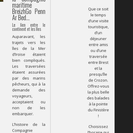
maritime
Que ce soit
BreizhGo Penn
le temps
Ar Bed…
d’une visite
Le lien entre le
touristique,
continent et les îles
d’un
Auparavant, les
déjeuner
trajets vers les
entre amis
îles de la Mer
ou d’une
d’Iroise étaient
traversée
bien compliqués.
entre Brest
Les traversées
et la
étaient assurées
presqu’île
par des marins
de Crozon.
pêcheurs, qui à la
Offrez-vous
demande des
la plus belle
voyageurs,
des balades
acceptaient ou
à la pointe
non de les
du Finistère
embarquer.
!
L’histoire de la
Choisissez
Compagnie
l’horaire qui