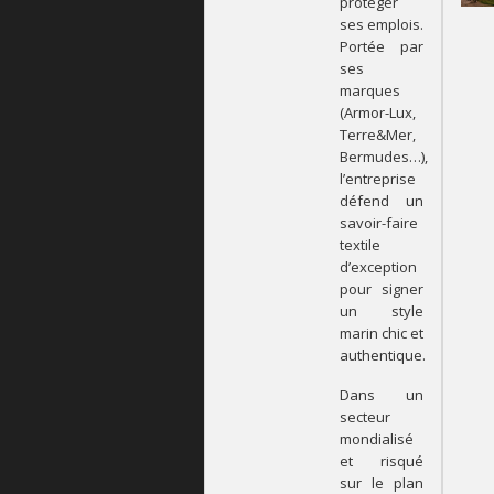
protéger
ses emplois.
Portée par
ses
marques
(Armor-Lux,
Terre&Mer,
Bermudes…),
l’entreprise
défend un
savoir-faire
textile
d’exception
pour signer
un style
marin chic et
authentique.
Dans un
secteur
mondialisé
et risqué
sur le plan