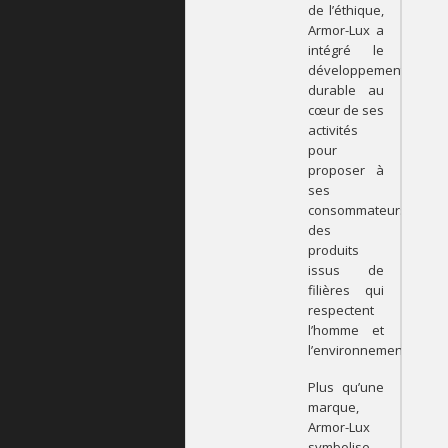
de l’éthique,
Armor-Lux a
intégré le
développement
durable au
cœur de ses
activités
pour
proposer à
ses
consommateurs
des
produits
issus de
filières qui
respectent
l’homme et
l’environnement.
Plus qu’une
marque,
Armor-Lux
symbolise