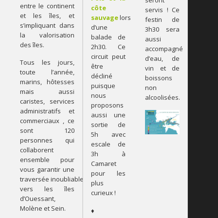
seront
entre le continent
côte
servis ! Ce
et les îles, et
sauvage
lors
festin de
s’impliquant dans
d’une
3h30 sera
la valorisation
balade de
aussi
des îles.
2h30. Ce
accompagné
circuit peut
d’eau, de
Tous les jours,
être
vin et de
toute l’année,
décliné
boissons
marins, hôtesses
puisque
non
mais aussi
nous
alcoolisées.
caristes, services
proposons
administratifs et
aussi une
commerciaux , ce
sortie de
sont 120
5h avec
personnes qui
escale de
collaborent
3h à
ensemble pour
Camaret
vous garantir une
pour les
traversée inoubliable
plus
vers les îles
curieux !
d’Ouessant,
Molène et Sein.
♦