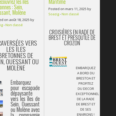
Maritime
couvrez les îles
onnes : Sein,
Posted on mars 11, 2025 by
ssant, Molène
Soazig
-
Non classé
ed on août 18, 2025 by
ig
-
Non classé
CROISIÈRES EN RADE DE
BREST ET PRESQU’ÎLE DE
RAVERSÉES VERS
CROZON
LES ÎLES
BRETONNES DE
IN, OUESSANT OU
MOLÈNE
EMBARQUEZ
A BORD DU
BRESTOA ET
Embarquez
PROFITEZ
pour escapade
DU DECOR
dépaysante
EXCEPTIONNEL
vers les îles de
DE LA RADE
Sein, Ouessant
DE BREST ET
ou Molène avec
DE SES
la compagnie
ENVIRONS !