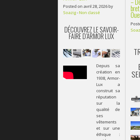
– Dé
Posted on avril 28, 2026 by
bret
Soazig
-
Non classé
Oue
Post
DÉCOUVREZ LE SAVOIR-
Soaz
FAIRE D’ARMOR LUX
T
Depuis sa
SE
création en
1938, Armor-
Lux a
construit sa
réputation
sur la
qualité de
ses
vêtements
et sur une
éthique :