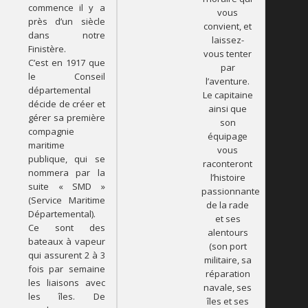
commence il y a
vous
près d’un siècle
convient, et
dans notre
laissez-
Finistère.
vous tenter
C’est en 1917 que
par
le Conseil
l’aventure.
départemental
Le capitaine
décide de créer et
ainsi que
gérer sa première
son
compagnie
équipage
maritime
vous
publique, qui se
raconteront
nommera par la
l’histoire
suite « SMD »
passionnante
(Service Maritime
de la rade
Départemental).
et ses
Ce sont des
alentours
bateaux à vapeur
(son port
qui assurent 2 à 3
militaire, sa
fois par semaine
réparation
les liaisons avec
navale, ses
les îles. De
îles et ses