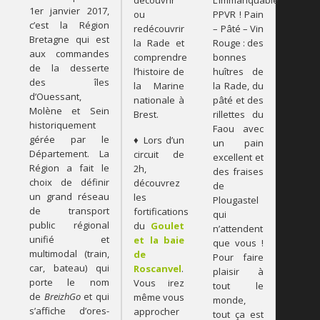
1er janvier 2017,
ou
PPVR ! Pain
c’est la Région
redécouvrir
– Pâté – Vin
Bretagne qui est
la Rade et
Rouge : des
aux commandes
comprendre
bonnes
de la desserte
l’histoire de
huîtres de
des îles
la Marine
la Rade, du
d’Ouessant,
nationale à
pâté et des
Molène et Sein
Brest.
rillettes du
historiquement
Faou avec
gérée par le
♦ Lors d’un
un pain
Département. La
circuit de
excellent et
Région a fait le
2h,
des fraises
choix de définir
découvrez
de
un grand réseau
les
Plougastel
de transport
fortifications
qui
public régional
du
Goulet
n’attendent
unifié et
et la baie
que vous !
multimodal (train,
de
Pour faire
car, bateau) qui
Roscanvel
.
plaisir à
porte le nom
Vous irez
tout le
de
BreizhGo
et qui
même vous
monde,
s’affiche d’ores-
approcher
tout ça est