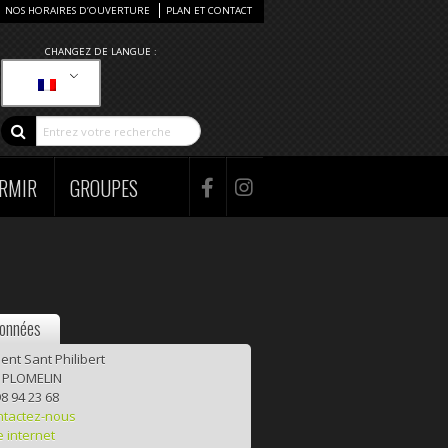
NOS HORAIRES D’OUVERTURE
PLAN ET CONTACT
CHANGEZ DE LANGUE :
RMIR
GROUPES
onnées
ent Sant Philibert
 PLOMELIN
8 94 23 68
ntactez-nous
e internet