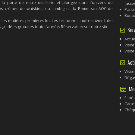
la porte de notre distillerie et plongez dans l’univers de
(acces
 nos crèmes de whiskies, du Lambig et du Pommeau AOC de
Parki
Bouti
les matières premières locales bretonnes, notre savoir-faire
tes guidées gratuites toute l’année. Réservation sur notre site.
Serv
Accue
Visit
Visit
Acti
Visit
Dégus
Mode
Espè
Carte
Chèq