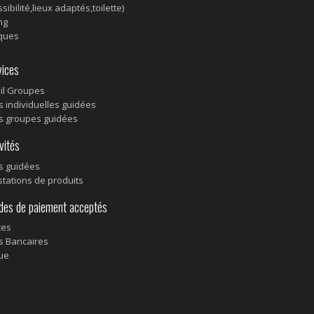
sibilité,lieux adaptés,toilette)
ng
ques
ices
il Groupes
es individuelles guidées
es groupes guidées
vités
es guidées
tations de produits
s de paiement acceptés
ces
s Bancaires
ue