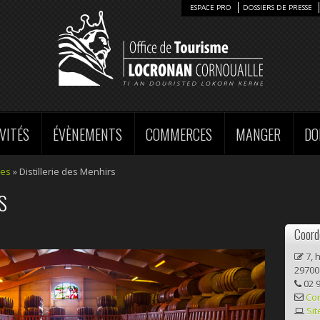
ESPACE PRO
DOSSIERS DE PRESSE
VITÉS
ÉVÈNEMENTS
COMMERCES
MANGER
DO
ces
» Distillerie des Menhirs
S
Coord
7, h
29700
02 9
Co
Sit