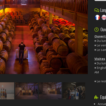
Lang
Ouve
Ouvert
♦ Du lun
♦ Le ven
♦ Le sam
Visite
♦ Du lun
♦ Englis
AM
♦ Le res
Equi
Accue