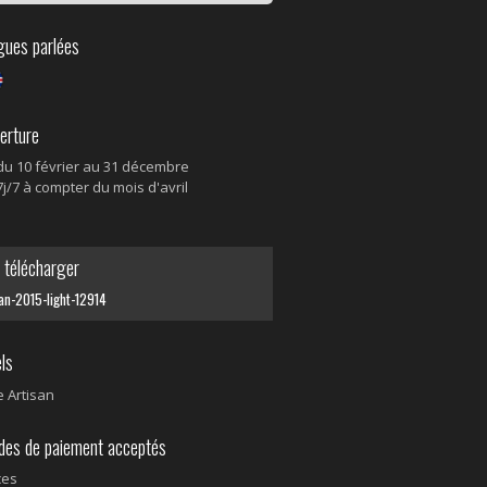
ues parlées
rture
du 10 février au 31 décembre
j/7 à compter du mois d'avril
télécharger
an-2015-light-12914
ls
e Artisan
s de paiement acceptés
ces