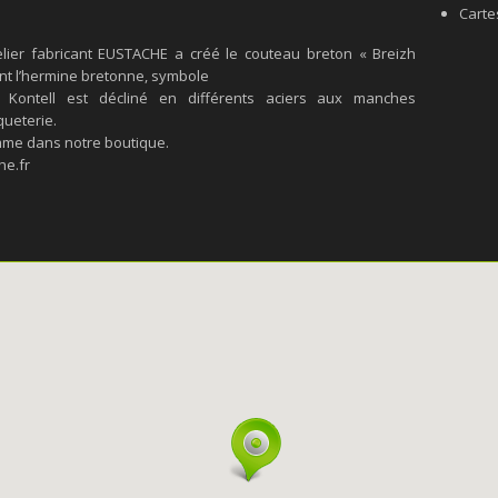
Carte
lier fabricant EUSTACHE a créé le couteau breton « Breizh
ent l’hermine bretonne, symbole
h Kontell est décliné en différents aciers aux manches
queterie.
mme dans notre boutique.
he.fr