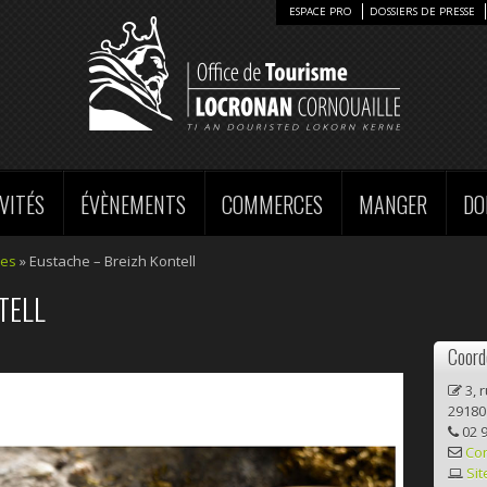
ESPACE PRO
DOSSIERS DE PRESSE
VITÉS
ÉVÈNEMENTS
COMMERCES
MANGER
DO
ces
» Eustache – Breizh Kontell
TELL
Coord
3, 
2918
02 9
Co
Sit