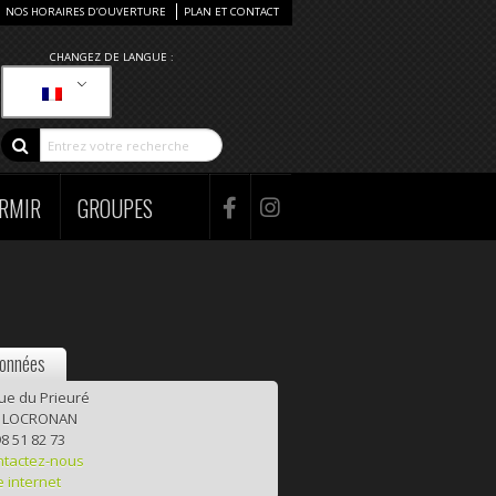
NOS HORAIRES D’OUVERTURE
PLAN ET CONTACT
CHANGEZ DE LANGUE :
RMIR
GROUPES
onnées
rue du Prieuré
0 LOCRONAN
8 51 82 73
ntactez-nous
e internet