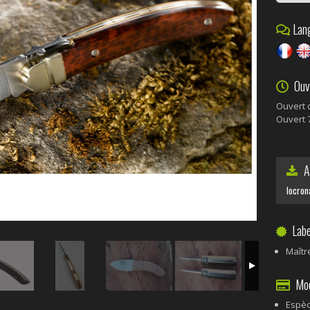
Lang
Ouve
Ouvert 
Ouvert 7
A 
locron
Labe
Maîtr
Mode
Espè