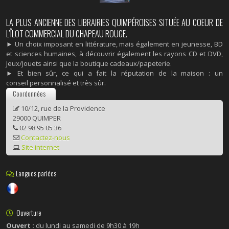
LA PLUS ANCIENNE DES LIBRAIRIES QUIMPÉROISES SITUÉE AU COEUR DE
L’ÎLOT COMMERCIAL DU CHAPEAU ROUGE.
► Un choix imposant en littérature, mais également en jeunesse, BD
et sciences humaines, à découvrir également les rayons CD et DVD,
Jeux/Jouets ainsi que la boutique cadeaux/papeterie.
► Et bien sûr, ce qui a fait la réputation de la maison : un
conseil personnalisé et très sûr.
Coordonnées
10/12, rue de la Providence
29000 QUIMPER
02 98 95 05 36
Contactez-nous
Site internet
Langues parlées
Ouverture
Ouvert :
du lundi au samedi de 9h30 à 19h