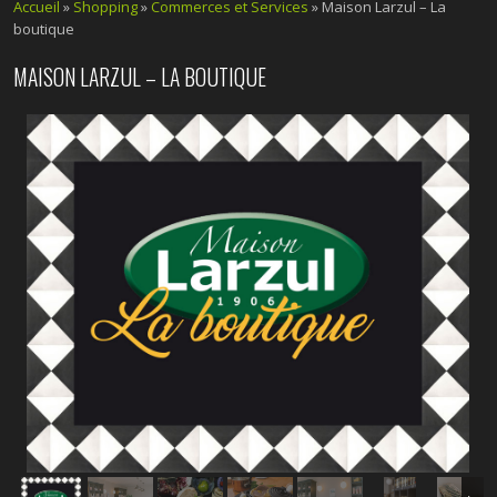
Accueil
»
Shopping
»
Commerces et Services
» Maison Larzul – La
boutique
MAISON LARZUL – LA BOUTIQUE