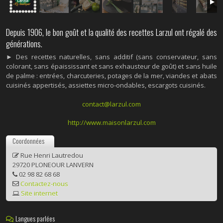
Depuis 1906, le bon goût et la qualité des recettes Larzul ont régalé des
générations.
► Des recettes naturelles, sans additif (sans conservateur, sans
colorant, sans épaississant et sans exhausteur de goût) et sans huile
de palme : entrées, charcuteries, potages de la mer, viandes et abats
cuisinés appertisés, assiettes micro-ondables, escargots cuisinés.
contact@larzul.com
http://www.maisonlarzul.com
Coordonnées
Rue Henri Lautredou
29720 PLONEOUR LANVERN
02 98 82 68 68
Contactez-nous
Site internet
Langues parlées