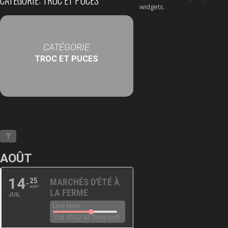
CATÉGORIE: TROC ET PUCES
widgets.
CATÉGORIE
TROC ET PUCES
AOÛT
14
25
MARCHÉS D'ÉTÉ À
AOÛT
LA FERME
JUIL
Live Now
15d 10:32:42 Time Left