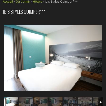
Accueil
»
Où dormir
»
Hôtels
» Ibis Styles Quimper***
IBIS STYLES QUIMPER***