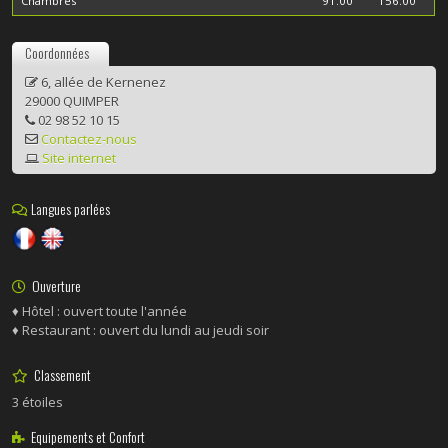
Chambres
91.00
156.00
Coordonnées
6, allée de Kernenez
29000 QUIMPER
02 98 52 10 15
Contactez-nous
Site internet
Langues parlées
Ouverture
♦ Hôtel : ouvert toute l'année
♦ Restaurant : ouvert du lundi au jeudi soir
Classement
3 étoiles
Equipements et Confort