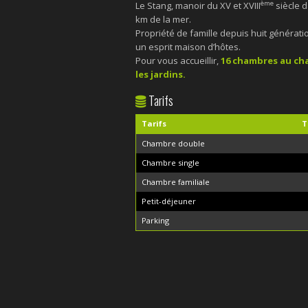
ème
Le Stang, manoir du XV et XVIII
siècle d
km de la mer.
Propriété de famille depuis huit générat
un esprit maison d’hôtes.
Pour vous accueillir,
16 chambres au cha
les jardins.
Tarifs
Tarifs
T
Chambre double
Chambre single
Chambre familiale
Petit-déjeuner
Parking