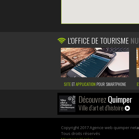
L'OFFICE DE TOURISME
NU
SITE
ET
APPLICATION
POUR SMARTPHONE
E
Découvrez
Quimper
Ville d’art et d’histoire
Copyright 2017 Agence web quimper net
Tous droits réservés