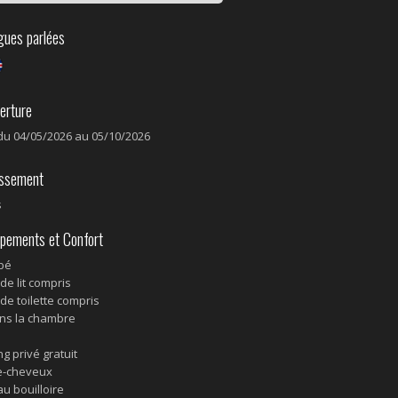
ues parlées
rture
du 04/05/2026 au 05/10/2026
ssement
s
pements et Confort
ébé
de lit compris
 de toilette compris
ns la chambre
g privé gratuit
e-cheveux
au bouilloire