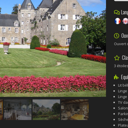
Lang
Ouve
Ouvert 
Cla
3 étoile
Equi
Lit b
Linge 
Linge
TV da
Salon
Parkin
Sèch
Plate