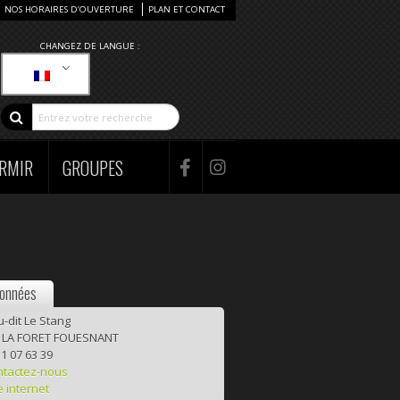
NOS HORAIRES D’OUVERTURE
PLAN ET CONTACT
CHANGEZ DE LANGUE :
RMIR
GROUPES
onnées
u-dit Le Stang
 LA FORET FOUESNANT
1 07 63 39
ntactez-nous
e internet