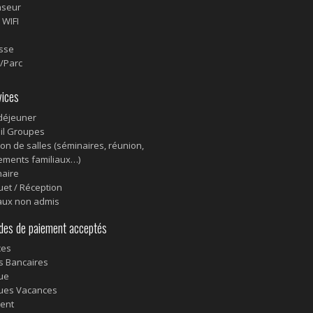
nseur
 WIFI
sse
n/Parc
ices
-déjeuner
il Groupes
ion de salles (séminaires, réunion,
ments familiaux…)
aire
et / Réception
aux non admis
s de paiement acceptés
ces
s Bancaires
ue
ues Vacances
ent