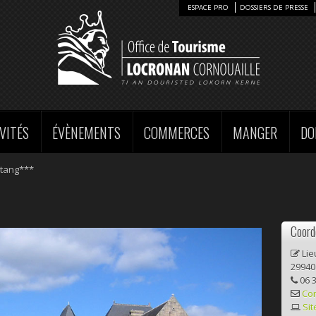
ESPACE PRO
DOSSIERS DE PRESSE
VITÉS
ÉVÈNEMENTS
COMMERCES
MANGER
DO
Stang***
Coord
Lie
29940
06 3
Co
Sit