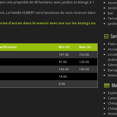
ans une propriété de 40 hectares avec jardins et étangs à 1
Asce
Accès
ions, La Famille HUBERT sera heureuse de vous recevoir dans
Bar
Terra
rme d’antan dans le manoir avec vue sur les étangs ou
Jardi
Serv
Petit
arification
Min (€)
Max (€)
Accue
Locat
107.00
152.00
événe
97.00
135.00
Sémin
165.00
195.00
Banqu
Anim
14.00
0.00
Mode
Espè
Carte
Chèq
Chèq
Virem