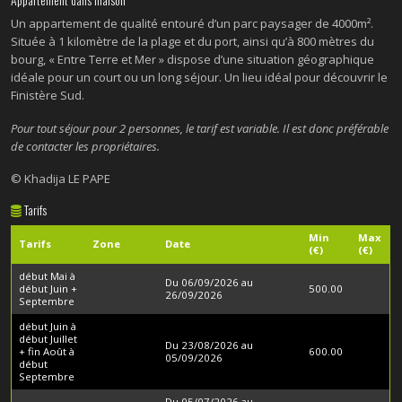
Un appartement de qualité entouré d’un parc paysager de 4000m².
Située à 1 kilomètre de la plage et du port, ainsi qu’à 800 mètres du
bourg, « Entre Terre et Mer » dispose d’une situation géographique
idéale pour un court ou un long séjour. Un lieu idéal pour découvrir le
Finistère Sud.
Pour tout séjour pour 2 personnes, le tarif est variable. Il est donc préférable
de contacter les propriétaires.
© Khadija LE PAPE
Tarifs
Min
Max
Tarifs
Zone
Date
(€)
(€)
début Mai à
Du 06/09/2026 au
début Juin +
500.00
26/09/2026
Septembre
début Juin à
début Juillet
Du 23/08/2026 au
+ fin Août à
600.00
05/09/2026
début
Septembre
Du 05/07/2026 au