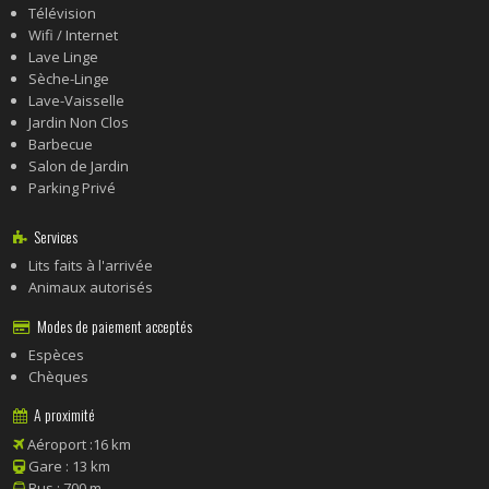
Télévision
Wifi / Internet
Lave Linge
Sèche-Linge
Lave-Vaisselle
Jardin Non Clos
Barbecue
Salon de Jardin
Parking Privé
Services
Lits faits à l'arrivée
Animaux autorisés
Modes de paiement acceptés
Espèces
Chèques
A proximité
Aéroport :16 km
Gare : 13 km
Bus : 700 m