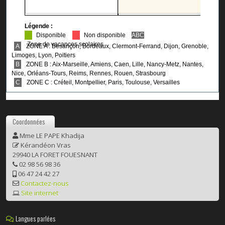
Coordonnées
Mme LE PAPE Khadija
Kérandéon Vras
29940 LA FORET FOUESNANT
02 98 56 98 36
06 47 24 42 27
Contactez-nous
Site internet
Langues parlées