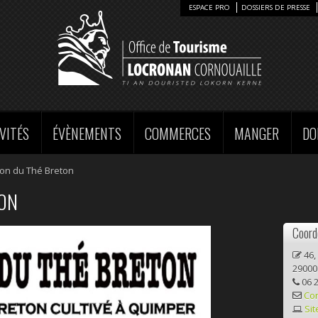
ESPACE PRO
DOSSIERS DE PRESSE
VITÉS
ÉVÈNEMENTS
COMMERCES
MANGER
DO
on du Thé Breton
TON
Coord
46,
29000
06 2
Co
Sit