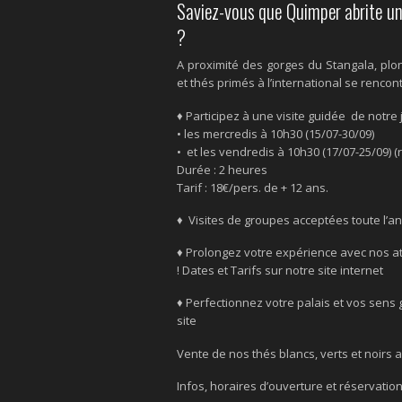
Saviez-vous que Quimper abrite un
?
A proximité des gorges du Stangala, plon
et thés primés à l’international se rencon
♦ Participez à une visite guidée de notre 
•
les mercredis à 10h30 (15/07-30/09)
•
et l
es vendredis à 10h30 (17/07
-25/09
)
(
Durée : 2 heures
Tarif : 18€/pers. de + 12 ans.
♦ Visites de groupes acceptées toute l’a
♦ Prolongez votre expérience avec nos a
!
Dates et Tarifs sur notre site
internet
♦
Perfectionnez votre palais et vos sens g
site
Vente de nos thés blancs, verts et noirs
Infos, horaires d’ouverture et réservati