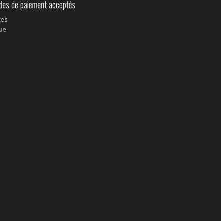
s de paiement acceptés
ces
ue