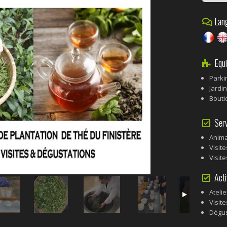
Lang
Equi
Parki
Jardi
Bouti
Serv
Anima
Visit
Visit
Acti
Ateli
Visit
Dégus