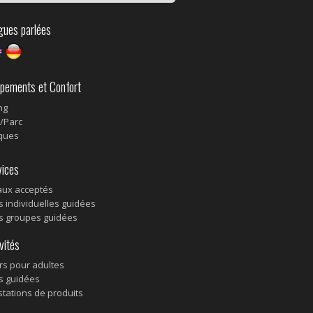
ues parlées
pements et Confort
ng
n/Parc
ques
ices
ux acceptés
es individuelles guidées
es groupes guidées
vités
ers pour adultes
es guidées
tations de produits