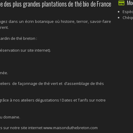
Mode
e des plus grandes plantations de thé bio de France
Espè
Chèq
gez dans un écrin botanique où histoire, terroir, savoir-faire
trent.
jardin de thé breton :
réservation sur site internet).
nnée.
teliers de façonnage de thé vert et d’assemblage de thés
râce à nos ateliers dégustations ! Dates et Tarifs sur notre
 au domaine.
ons sur notre site internet www.maisonduthebreton.com