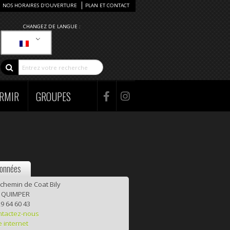
NOS HORAIRES D’OUVERTURE
PLAN ET CONTACT
CHANGEZ DE LANGUE :
RMIR
GROUPES
onnées
 chemin de Coat Bily
 QUIMPER
9 64 60 43
ntactez-nous
e internet