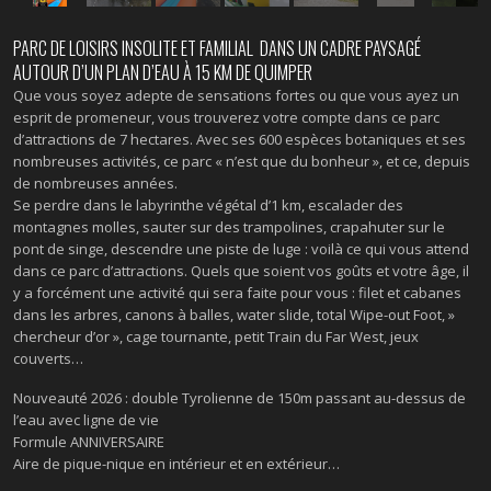
PARC DE LOISIRS INSOLITE ET FAMILIAL DANS UN CADRE PAYSAGÉ
AUTOUR D’UN PLAN D’EAU À 15 KM DE QUIMPER
Que vous soyez adepte de sensations fortes ou que vous ayez un
esprit de promeneur, vous trouverez votre compte dans ce parc
d’attractions de 7 hectares. Avec ses 600 espèces botaniques et ses
nombreuses activités, ce parc « n’est que du bonheur », et ce, depuis
de nombreuses années.
Se perdre dans le labyrinthe végétal d’1 km, escalader des
montagnes molles, sauter sur des trampolines, crapahuter sur le
pont de singe, descendre une piste de luge : voilà ce qui vous attend
dans ce parc d’attractions. Quels que soient vos goûts et votre âge, il
y a forcément une activité qui sera faite pour vous : filet et cabanes
dans les arbres, canons à balles, water slide, total Wipe-out Foot, »
chercheur d’or », cage tournante, petit Train du Far West, jeux
couverts…
Nouveauté 2026 : double Tyrolienne de 150m passant au-dessus de
l’eau avec ligne de vie
Formule ANNIVERSAIRE
Aire de pique-nique en intérieur et en extérieur…