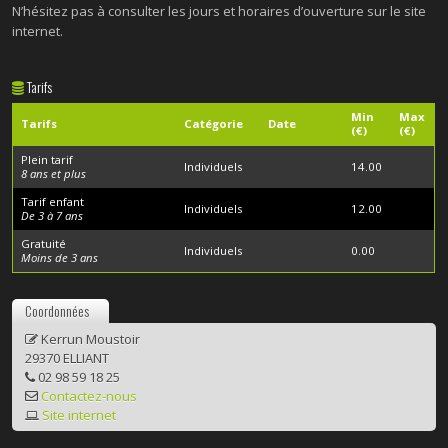
N’hésitez pas à consulter les jours et horaires d’ouverture sur le site
internet.
Tarifs
Min
Max
Tarifs
Catégorie
Date
(€)
(€)
Plein tarif
Individuels
14.00
8 ans et plus
Tarif enfant
Individuels
12.00
De 3 à 7 ans
Gratuité
Individuels
0.00
Moins de 3 ans
Coordonnées
Kerrun Moustoir
29370 ELLIANT
02 98 59 18 25
Contactez-nous
Site internet