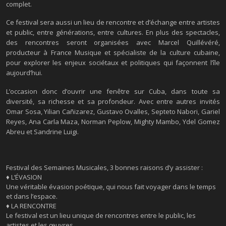
complet.
Ce festival sera aussi un lieu de rencontre et d’échange entre artistes
et public, entre générations, entre cultures. En plus des spectacles,
des rencontres seront organisées avec Marcel Quillévéré,
producteur à France Musique et spécialiste de la culture cubaine,
pour explorer les enjeux sociétaux et politiques qui façonnent l’île
aujourd’hui.
L’occasion donc d’ouvrir une fenêtre sur Cuba, dans toute sa
diversité, sa richesse et sa profondeur. Avec entre autres invités
Omar Sosa, Yilian Cañizarez, Gustavo Ovalles, Septeto Nabori, Gariel
Reyes, Ana Carla Maza, Norman Peplow, Mighty Mambo, Ydel Gomez
Abreu et Sandrine Luigi.
Festival des Semaines Musicales, 3 bonnes raisons d’y assister :
♦ L’ÉVASION
Une véritable évasion poétique, qui nous fait voyager dans le temps
et dans l’espace.
♦
LA RENCONTRE
Le festival est un lieu unique de rencontres entre le public, les
artistes et les œuvres.