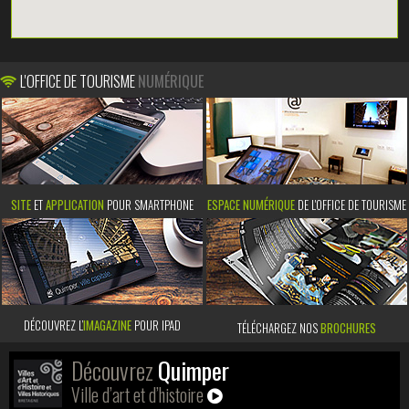
L'OFFICE DE TOURISME
NUMÉRIQUE
SITE
ET
APPLICATION
POUR SMARTPHONE
ESPACE NUMÉRIQUE
DE L'OFFICE DE TOURISME
DÉCOUVREZ L’
IMAGAZINE
POUR IPAD
TÉLÉCHARGEZ NOS
BROCHURES
Découvrez
Quimper
Ville d’art et d’histoire