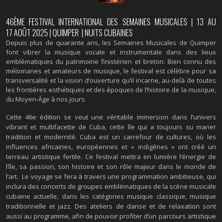
46ÈME FESTIVAL INTERNATIONAL DES SEMAINES MUSICALES | 13 AU
17 AOÛT 2025 | QUIMPER | NUITS CUBAINES
Depuis plus de quarante ans, les Semaines Musicales de Quimper
font vibrer la musique vocale et instrumentale dans des lieux
emblématiques du patrimoine finistérien et breton. Bien connu des
mélomanes et amateurs de musique, le festival est célèbre pour sa
transversalité et la vision d’ouverture qu’il incarne, au-delà de toutes
les frontières esthétiques et des époques de l’histoire de la musique,
du Moyen-Âge à nos jours.
Cette 46e édition se veut une véritable immersion dans l’univers
vibrant et multifacette de Cuba, cette île qui a toujours su marier
tradition et modernité. Cuba est un carrefour de cultures, où les
influences africaines, européennes et « indigènes » ont créé un
terreau artistique fertile. Ce festival mettra en lumière l’énergie de
l’île, sa passion, son histoire et son rôle majeur dans le monde de
l’art. Le voyage se fera à travers une programmation ambitieuse, qui
inclura des concerts de groupes emblématiques de la scène musicale
cubaine actuelle, dans les catégories musique classique, musique
traditionnelle et jazz. Des ateliers de danse et de relaxation sont
aussi au programme, afin de pouvoir profiter d’un parcours artistique