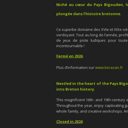
Niché au cœur du Pays Bigouden, l
plongée dans l’histoire bretonne.
Ce superbe domaine des XVIe et XIXe siècl
verdoyant. Tout au long de l’année, profi
de jeux de piste ludiques pour toute l
incontournable !
Fermé en 2026
Plus d’information sur
www.kerazan.fr
Nestled in the heart of the Pays Bi
into Breton history.
This magnificent 16th- and 19th-century e
Throughout the year, enjoy captivating g
whole family, and creative workshops. An
Closed in 2026