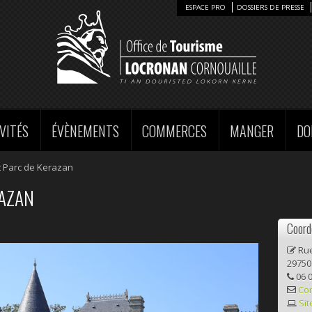
ESPACE PRO
DOSSIERS DE PRESSE
VITÉS
ÉVÈNEMENTS
COMMERCES
MANGER
DO
t Parc de Kerazan
RAZAN
Coord
Rue
29750
06 0
Co
Sit