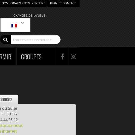
NOS HORAIRES D’OUVERTURE
PLAN ET CONTACT
CHANGEZ DE LANGUE :
RMIR
GROUPES
onnées
 du Suler
 LOCTUDY
4 44 35 12
ntactez-nous
e internet