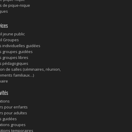
s de pique-nique
ques
ices
il jeune public
il Groupes
es individuelles guidées
es groupes guidées
es groupes libres
es pédagogiques
ion de salles (séminaires, réunion,
ments familiaux…)
aire
vités
tions
ers pour enfants
ers pour adultes
es guidées
tions groupes
itions temporaires