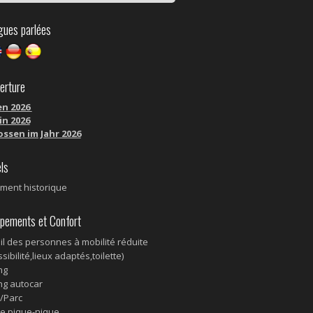
ues parlées
rture
en 2026
in 2026
ssen im Jahr 2026
ls
ent historique
pements et Confort
il des personnes à mobilité réduite
sibilité,lieux adaptés,toilette)
ng
ng autocar
n/Parc
de pique-nique