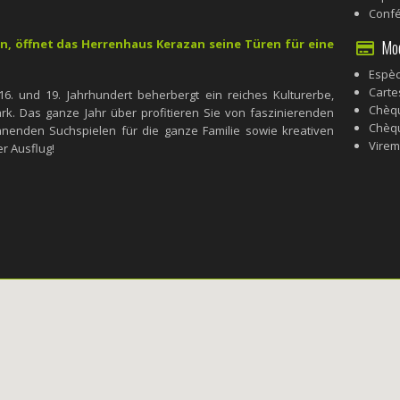
Conf
Mode
n, öffnet das Herrenhaus Kerazan seine Türen für eine
Espè
Carte
. und 19. Jahrhundert beherbergt ein reiches Kulturerbe,
Chèq
. Das ganze Jahr über profitieren Sie von faszinierenden
Chèq
nenden Suchspielen für die ganze Familie sowie kreativen
Virem
r Ausflug!