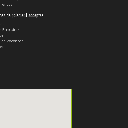
érences
s de paiement acceptés
ces
s Bancaires
ue
ues Vacances
ent