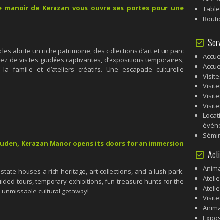
e manoir de Kerazan vous ouvre ses portes pour une
Table
Bouti
Serv
es abrite un riche patrimoine, des collections d’art et un parc
Accue
tez de visites guidées captivantes, d’expositions temporaires,
Accue
a famille et d’ateliers créatifs. Une escapade culturelle
Visit
Visit
Visit
Visit
Locat
événe
Sémin
gouden, Kerazan Manor opens its doors for an immersion
Acti
Anima
state houses a rich heritage, art collections, and a lush park.
Ateli
uided tours, temporary exhibitions, fun treasure hunts for the
Ateli
 unmissable cultural getaway!
Visit
Anima
Expos