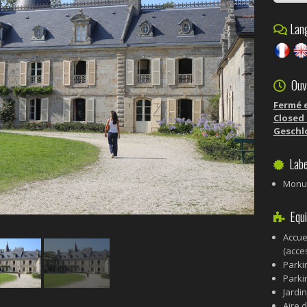
Lang
Ouve
Fermé 
Closed 
Geschlo
Labe
Monum
Equi
Accue
(acces
Parki
Parki
Jardi
Aire 